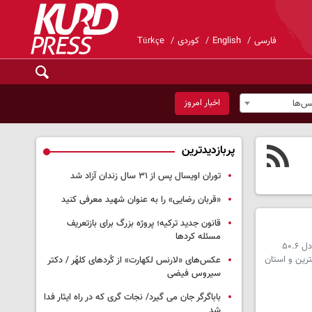
فارسی
English
کوردی
Türkçe
اخبار امروز
س‌ها
پربازدیدترین
توران اویسال پس از ۳۱ سال زندان آزاد شد
«قربان رضایی» را به عنوان شهید معرفی کنید
قانون جدید ترکیه؛ پروژه بزرگ‌ برای بازتعریف
مسئله کردها
متوسط هزینه کل خالص سالانه یک خانوار شهری در سال ۱۴۰۲ بیش از ۲۰۶ میلیون تومان بوده که نسبت به رقم مشابه سال ۱۴۰۱ معادل ۵۰.۶
دهد؛ استان تهران با ۳۳۰ میلیون تومان بیشترین و استان
عکس‌های «لارنس لکهارت» از کُردهای کلهُر / دکتر
سیروس فیضی
باباگرگر جان می گیرد/ نجات گری که در راه ایثار فدا
شد