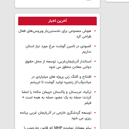
آخرین اخبار
هوش مصنوعی برای نخستین‌بار ویروس‌های فعال
طراحی کرد
کمبودی در تامین گوشت مرغ مورد نیاز استان
نداریم
استاندار آذربایجان‌غربی: توسعه از محل حقوق
دولتی معادن محقق می شود
افتتاح و کلنگ زنی پروژه های میلیاردی در
میاندوآب/از زنجیره تولید گوشت تا ابریشم
ترکیه، عربستان و پاکستان «پیمان مکه» را امضا
کردند؛ حمله به یک عضو، حمله به همه است +
فیلم
توسعه گردشگری خارجی در آذربایجان غربی برنامه
ریزی می شود
پیام معنادار نماینده MHP که قانون چارچوب را