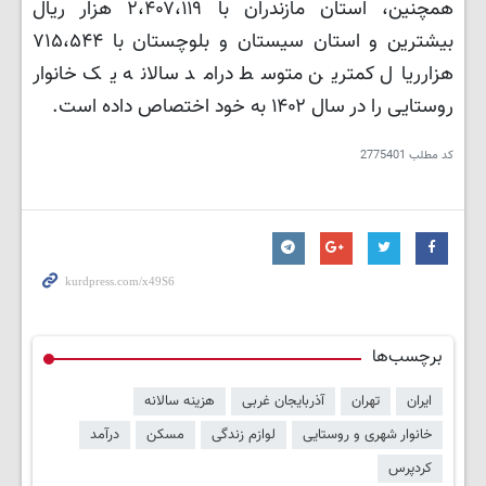
همچنین، استان مازندران با ۲،۴۰۷،۱۱۹ هزار ریال
بیشترین و استان سیستان و بلوچستان با ۷۱۵،۵۴۴
هزارریال کمترین متوسط درامد سالانه یک خانوار
روستایی را در سال ۱۴۰۲ به خود اختصاص داده است.
کد مطلب
2775401
برچسب‌ها
ایران
تهران
آذربایجان غربی
هزینه سالانه
خانوار شهری و روستایی
لوازم زندگی
مسکن
درآمد
کردپرس