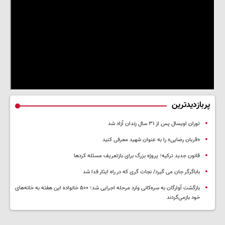
پربازدیدترین
توران اویسال پس از ۳۱ سال زندان آزاد شد
«قربان رضایی» را به عنوان شهید معرفی کنید
قانون جدید ترکیه؛ پروژه بزرگ‌ برای بازتعریف مسئله کردها
باباگرگر جان می گیرد/ نجات گری که در راه ایثار فدا شد
بازگشت آوارگان به سره‌کانی وارد مرحله اجرایی شد؛ ۵۰۰ خانواده این هفته به خانه‌های
خود بازمی‌گردند