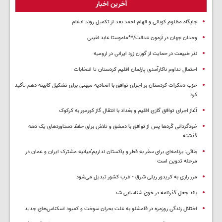
آخرین اخبار
جایگاه مظلوم کوبانی و الهام احمد بعد از تکمیل روند ادغام
وجدان جهان در آزمون عدالت/**ماموستا عابد نقیبی
نذر طبیعت در حمایت از گوزن زرد ایرانی در ارومیه
احتمال تداوم ناکارآمدی پارلمان اقلیم کردستان تا انتخابات
حزب دمکرات کردستان بر اجرای توافق با اتحادیه میهنی برای تشکیل کابینه دهم تأکید
کرد
آغاز اجرای توافق گازی اقلیم و بغداد با انتقال گاز کورمور به کرکوک
خودگردانی کُردها پس از توافق با دمشق و تلاش برای حفظ دستاوردهای یک دهه
گذشته
بقائی: برنامه‌ای برای سفر به قطر و پاکستان نداریم/بیانیه مشترک ایران و عمان در
مرحله تدوین است
مرز رازی به کریدور ریلی شرق - غرب کشور تبدیل می‌شود
باند جعل گذرنامه در خوی شناسایی شد
اختلال زندگی روزمره در قامشلو به علت بحران سوخت و کمبود اسکناس‌های جدید