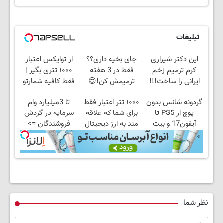
تبلیغات
این دکتر شیرازی
جای بخیه داری؟؟
از توایکس اعتبار
کرم ترمیم زخم
فقط در 3 هفته
۱۰۰۰ تتری بگیر |
ایرانی را ساخت!!!
ترمیمش کن!😍
فقط کافیه شمارتو
وارد کنی !!!
گردونه شانس بدون
۱۰۰۰ تتر اعتبار فقط
تا 3میلیارد وام
پوچ از PS5 تا
برای شما که علاقه
سرمایه در گردش
آیفون17 و بیت
مند به ارز دیجیتال
فروشندگان =>
کوین 🔥
هستید !
فروشگاهت رو ثبت
کن
نظر شما