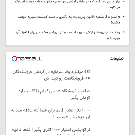
برای بررسی جایگاه YPJ در ساختار امنیتی سوریه در دمشق با دولت موقت گفت‌وگو
می‌کنیم
از آنکارا تا قامشلو؛ «قانون چارچوب» چه تأثیری بر آینده کردستان سوریه خواهد
داشت؟
روند ادغام نیروها در ارتش سوریه ادامه دارد؛ زمان‌بندی مشخصی برای تکمیل آن
وجود ندارد
تبلیغات
تا 3میلیارد وام سرمایه در گردش فروشندگان
=> فروشگاهت رو ثبت کن
صاحب فروشگاه هستی؟ وام تا ۳ میلیارد
تومان بگیر
۱۰۰۰ تتر اعتبار فقط برای شما که علاقه مند به
ارز دیجیتال هستید !
از توایکس اعتبار ۱۰۰۰ تتری بگیر | فقط کافیه