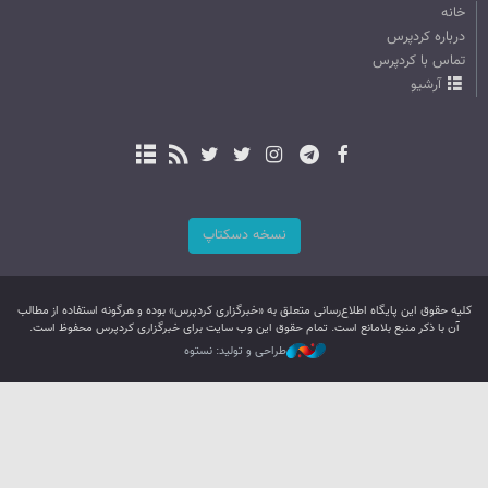
خانه
درباره کردپرس
تماس با کردپرس
آرشیو
نسخه دسکتاپ
کليه حقوق اين پایگاه اطلاع‌رسانی متعلق به «خبرگزاری کردپرس» بوده و هرگونه استفاده از مطالب
آن با ذکر منبع بلامانع است. تمام حقوق این وب سایت برای خبرگزاری کردپرس محفوظ است.
طراحی و تولید: نستوه