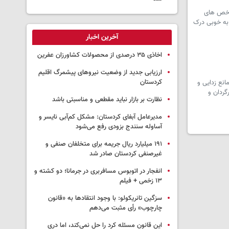
شاخص های
 به خوبی درک
آخرین اخبار
اخاذی ۳۵ درصدی از محصولات کشاورزان عفرین
ارزیابی جدید از وضعیت نیروهای پیشمرگ اقلیم
کردستان
انع زدایی و
گردان و
نظارت بر بازار نباید مقطعی و مناسبتی باشد
مدیرعامل آبفای کردستان: مشکل کم‌آبی نایسر و
آساوله سنندج بزودی رفع می‌شود
۱۹۱ میلیارد ریال جریمه برای متخلفان صنفی و
غیرصنفی کردستان صادر شد
انفجار در اتوبوس مسافربری در جرمانا؛ دو کشته و
۱۳ زخمی + فیلم
سزگین تانریکولو: با وجود انتقادها به «قانون
چارچوب» رأی مثبت می‌دهم
این قانون مسئله کرد را حل نمی‌کند، اما دری