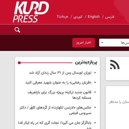
فارسی
English
کوردی
Türkçe
اخبار امروز
س‌ها
پربازدیدترین
توران اویسال پس از ۳۱ سال زندان آزاد شد
«قربان رضایی» را به عنوان شهید معرفی کنید
قانون جدید ترکیه؛ پروژه بزرگ‌ برای بازتعریف
مسئله کردها
تان را مدنظر
عکس‌های «لارنس لکهارت» از کُردهای کلهُر / دکتر
سیروس فیضی
باباگرگر جان می گیرد/ نجات گری که در راه ایثار فدا
شد