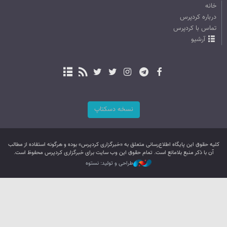
خانه
درباره کردپرس
تماس با کردپرس
آرشیو
نسخه دسکتاپ
کليه حقوق اين پایگاه اطلاع‌رسانی متعلق به «خبرگزاری کردپرس» بوده و هرگونه استفاده از مطالب
آن با ذکر منبع بلامانع است. تمام حقوق این وب سایت برای خبرگزاری کردپرس محفوظ است.
طراحی و تولید: نستوه