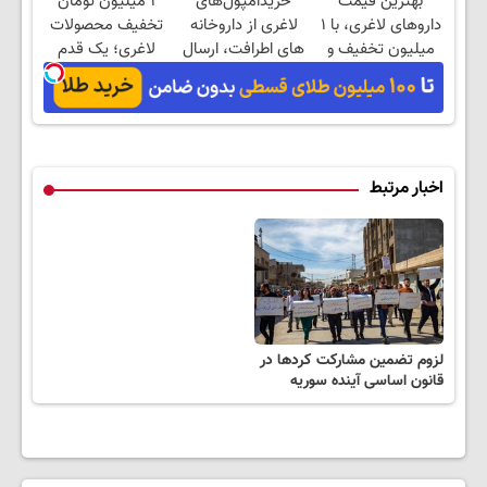
بهترین قیمت
خریدآمپول‌های
۱ میلیون تومان
نزدیکت!
پک یخ!
داروهای لاغری، با ۱
لاغری از داروخانه
تخفیف محصولات
میلیون تخفیف و
های اطرافت، ارسال
لاغری؛ یک قدم
ارسال از داروخانه‌
فوری همراه با پک
نزدیک‌تر به شروع
یخ!
کاهش وزن
اخبار مرتبط
لزوم تضمین مشارکت کردها در
قانون اساسی آینده سوریه