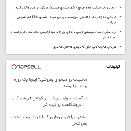
۲ هزار واحد صنفی آماده خروج از شهر سنندج هستند/ مسئولان زمین واگذار کنند
در حالی که زندان ها از اعضای اپوزیسیون پر می شوند، اعضای PKK عفو عمومی
می‌گیرند
آرام تیگران میان موسیقی ارمنی و کردی پل زد و تنها آرزویش خاک شدن در کردستان
بود + فیلم
کورتەی هەواڵەکانی ۱۸ی گەلاوێژی ۱۴۰۵ی هەتاوی
تبلیغات
ماشینت رو میخوای بفروشی؟ اینجا یک روزه
برات میفروشه
تا 3میلیارد وام سرمایه در گردش فروشندگان
=> فروشگاهت رو ثبت کن
ساندرو برا فروش داری ؟ ما خریداریم ، راحت
بفروشش