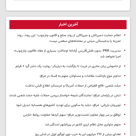
آخرین اخبار
اعلام حمایت دمیرتاش و میرزاکلی از روند صلح و قانون چارچوب؛ این روند، روند
تجزیه یا بده‌بستانی مبتنی بر معامله‌های سطحی نیست
مدیریت PKK: بدون نقش‌آفرینی آزادانه اوجالان، بسیاری از مفاد «قانون چارچوب»
اجرا نخواهد شد
از خاموشی زبان مادری در غربت تا بازگشت به دیاربکر؛ روایت یک دختر کُرد + فیلم
تداوم موج بازداشت مقامات و مسئولان متهم به فساد در عراق
حشد شعبی: فالح الفیاض از حملات آمریکا و عربستان اطلاع قبلی نداشت
تنش در پارلمان عراق؛ نمایندگان شیعه خواستار بررسی حملات علیه حشد شعبی شدند
نچیروان بارزانی: عراق، نباید به سکویی برای تهدید کشورهای همسایه تبدیل شود
توافق بر سر چهار معاون نخست‌وزیر عراق؛ سهم کردها معاونت روابط خارجی
متهم متواری مخل نظام ارزی کشور در پیرانشهر دستگیر شد
اهدای بیش از ۲۶۶ میلیون لیر به حزب نوی اوزگور اوزل در شش روز