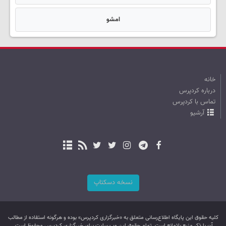
امشو
خانه
درباره کردپرس
تماس با کردپرس
آرشیو
نسخه دسکتاپ
کليه حقوق اين پایگاه اطلاع‌رسانی متعلق به «خبرگزاری کردپرس» بوده و هرگونه استفاده از مطالب
آن با ذکر منبع بلامانع است. تمام حقوق این وب سایت برای خبرگزاری کردپرس محفوظ است.