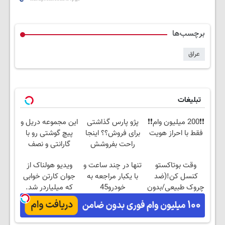
برچسب‌ها
عراق
تبلیغات
❗❗200 میلیون وام❗❗
پژو پارس گذاشتی
این مجموعه دریل و
فقط با احراز هویت
برای فروش؟؟ اینجا
پیچ گوشتی رو با
راحت بفروشش
گارانتی و نصف
قیمت بخر!😉
وقت بوتاکستو
تنها در چند ساعت و
ویدیو هولناک از
کنسل کن!(ضد
با یکبار مراجعه به
جوان کارتن خوابی
چروک طبیعی/بدون
خودرو45
که میلیاردر شد.
عوارض)
آموزش رایگان