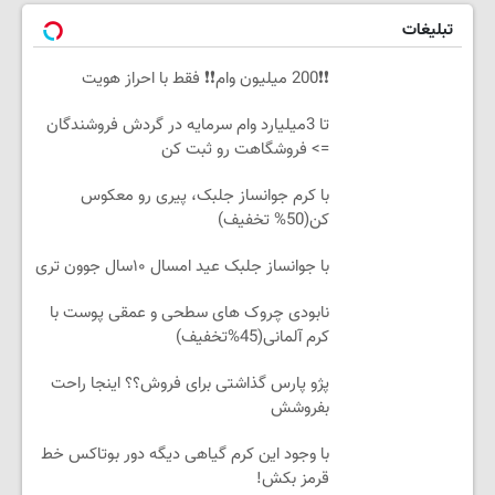
تبلیغات
❗❗200 میلیون وام❗❗ فقط با احراز هویت
تا 3میلیارد وام سرمایه در گردش فروشندگان
=> فروشگاهت رو ثبت کن
با کرم جوانساز جلبک، پیری رو معکوس
کن(50% تخفیف)
با جوانساز جلبک عید امسال ۱۰سال جوون تری
نابودی چروک های سطحی و عمقی پوست با
کرم آلمانی(45%تخفیف)
پژو پارس گذاشتی برای فروش؟؟ اینجا راحت
بفروشش
با وجود این کرم گیاهی دیگه دور بوتاکس خط
قرمز بکش!