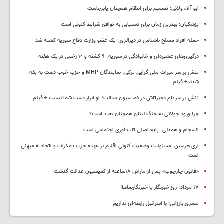
ابو آلاء ولائی: تصمیم برای انتقام همچنان پابرجاست
پزشکیان‌: بهترین زمان برای دستیابی به توافق شرایط کنونی است
حمله افراد مسلح ناشناس در دیرالزور؛ یک عضو وزارت دفاع سوریه کشته شد
درگیری‌های عشیره‌ای و خانوادگی در سوریه؛ ۹ کشته و ۱۰ زخمی در یک هفته
تنش بر سر میراث ملی گرایی ترکی؛ نمایندگان MHP و حزب خوب دست به یقه
شدند+ فیلم
تنش بر سر نام دمیرتاش در کمیسیون عدالت؛ او ابزار دست شما نیست + فیلم
چرا ورود جولانی به جنگ لبنان همچنان بعید است؟
انسجام و همدلی، پایه اصلی تاب آوری اجتماعی است
آری هرسین: مسئولیت وضعیت کنونی اقلیم بر عهده حزب دمکرات و اتحادیه میهنی
است
«قانون چارچوب» پس از ماراتن ۱۸ساعته از کمیسیون عدالت گذشت
١٧ مرداد؛ روز خبرنگار یا خبرنگارنماها!
مسرور بارزانی: با اسرائیل رابطه‌ای نداریم