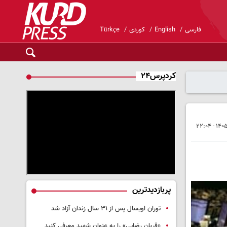
فارسی
English
کوردی
Türkçe
کردپرس۲۴
پربازدیدترین
توران اویسال پس از ۳۱ سال زندان آزاد شد
«قربان رضایی» را به عنوان شهید معرفی کنید