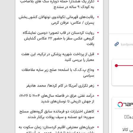
تکرار یک هشدار؛ حمله دوباره سگ های بلاصاحب
به کودک ۹ ساله در سنندج
رقابت‌های قهرمانی تکواندوی نونهالان کشور_بخش
پسران / عکاس: عرفان کرمی
روایت کردستان در قاب تصویر؛ دومین نمایشگاه
گروهی عکس سقز با حضور ۲۲ عکاس گشایش
یافت
قبل از پرداخت شهریه پزشکی در ترکیه، این هفت
معیار را بررسی کنید
وداع پ.ک.ک با اسلحه؛ صلح زیر سایه ملاحظات
سیاسی
زهر تکراری آمریکا در کام کردها/ محمد هادیفر
درآمد نفتی عراق در فاصله سال‌های ۲۰۰۴ تا ۲۰۲۶؛
از جهش تاریخی تا نوسان‌های شدید
کاهش اختیارات دو فرمانده سابق گروه‌های مسلح
👌🏻
سوریه؛ ابو عمشه و سیف پولات برکنار شدند
جریان‌های معترض اقلیم کردستان: زمان سکوت به
ی کالا