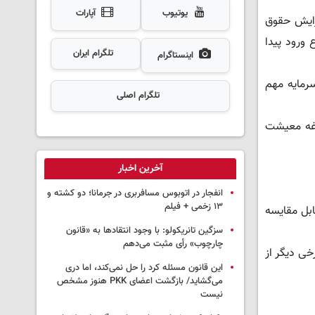
یوتیوب
آپارات
زایش حقوق
 ورود پیدا
تلگرام ایران
اینستاگرام
سرمایه مهم
تلگرام اصلی
دغه معیشت
آخرین اخبار
انفجار در اتوبوس مسافربری در جرمانا؛ دو کشته و
۱۳ زخمی + فیلم
بل مقایسه
سزگین تانریکولو: با وجود انتقادها به «قانون
چارچوب» رأی مثبت می‌دهم
خی دیگر از
این قانون مسئله کرد را حل نمی‌کند، اما دری
می‌گشاید/ بازگشت اعضای PKK هنوز مشخص
نیست