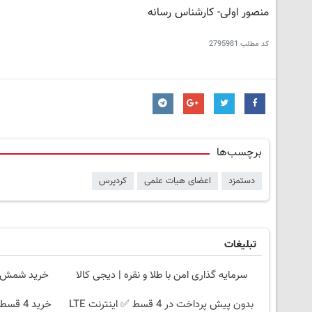
منصور اولی- کارشناس رسانه
کد مطلب
2795981
برچسب‌ها
دستمزد
اعضای هیات علمی
کردپرس
تبلیغات
سرمایه گذاری امن با طلا و نقره | دیجی کالا
خرید شمش پلمپ طلا
بدون پیش پرداخت در 4 قسط ✅ اینترنت LTE
خرید 4