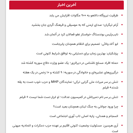
آخرین اخبار
ظرفیت نیروگاه دالاهو به ۹۰۰ مگاوات افزایش می یابد
آرام تیگران؛ صدای ارمنی که به موسیقی و فرهنگ کُردی جان بخشید
نایب‌رئیس بوندستاگ خواستار عفو فعالان کرد در آلمان شد
ابو آلاء ولائی: تصمیم برای انتقام همچنان پابرجاست
پزشکیان‌: بهترین زمان برای دستیابی به توافق شرایط کنونی است
حمله افراد مسلح ناشناس در دیرالزور؛ یک عضو وزارت دفاع سوریه کشته شد
درگیری‌های عشیره‌ای و خانوادگی در سوریه؛ ۹ کشته و ۱۰ زخمی در یک هفته
تنش بر سر میراث ملی گرایی ترکی؛ نمایندگان MHP و حزب خوب دست به یقه
شدند+ فیلم
تنش بر سر نام دمیرتاش در کمیسیون عدالت؛ او ابزار دست شما نیست + فیلم
چرا ورود جولانی به جنگ لبنان همچنان بعید است؟
انسجام و همدلی، پایه اصلی تاب آوری اجتماعی است
آری هرسین: مسئولیت وضعیت کنونی اقلیم بر عهده حزب دمکرات و اتحادیه میهنی
است