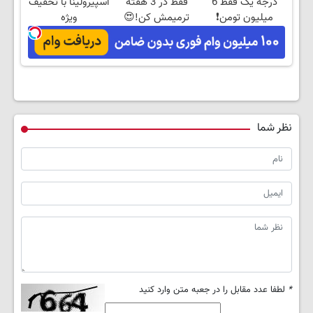
درجه یک فقط 6
فقط در 3 هفته
اسپیرولینا با تخفیف
میلیون تومن❗
ترمیمش کن!😍
ویژه
نظر شما
*
لطفا عدد مقابل را در جعبه متن وارد کنید