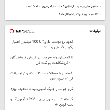
«قانون چارچوب» پس از ماراتن ۱۸ساعته از کمیسیون عدالت گذشت
١٧ مرداد؛ روز خبرنگار یا خبرنگارنماها!
تبلیغات
کدوم رو دوست داری؟ تا 100 میلیون اعتبار
بگیر و قسطی بخر ✅
تا 3میلیارد وام سرمایه در گردش فروشندگان
=> فروشگاهت رو ثبت کن
اقساطی با ضمانت‌نامه کتبی دندونتو ایمپلنت
کن ✅ بدون سود
کرم جوانساز جلبک اسپیرولینا با تخفیف ویژه
گردونه شانس بدون پوچ از PS5 تا آیفون17 و
بیت کوین 🔥