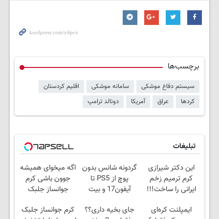
برچسب‌ها
سیستم دفاع موشکی
سامانه موشکی
اقلیم کردستان
کردها
عراق
آمریکا
دونالد ترامپ
تبلیغات
این دکتر شیرازی
گردونه شانس بدون
اگه میخوای همیشه
کرم ترمیم زخم
پوچ از PS5 تا
جوون باشی کرم
ایرانی را ساخت!!!
آیفون17 و بیت
جوانساز جلبک
کوین 🔥
مخصوص توعه
ایمپلنت کره‌ای
جای بخیه داری؟؟
کرم جوانساز جلبک