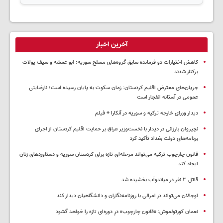
آخرین اخبار
کاهش اختیارات دو فرمانده سابق گروه‌های مسلح سوریه؛ ابو عمشه و سیف پولات
برکنار شدند
جریان‌های معترض اقلیم کردستان: زمان سکوت به پایان رسیده است؛ نارضایتی
عمومی در آستانه انفجار است
دیدار وزرای خارجه ترکیه و سوریه در آنکارا + فیلم
نچیروان بارزانی در دیدار با نخست‌وزیر عراق بر حمایت اقلیم کردستان از اجرای
برنامه‌های دولت بغداد تأکید کرد
قانون چارچوب ترکیه می‌تواند مرحله‌ای تازه برای کردستان سوریه و دستاوردهای زنان
ایجاد کند
قاتل ٣ نفر در میاندوآب بخشیده شد
اوجالان می‌تواند در امرالی با روزنامه‌نگاران و دانشگاهیان دیدار کند
نعمان کورتولموش: «قانون چارچوب» درِ دوره‌ای تازه را خواهد گشود