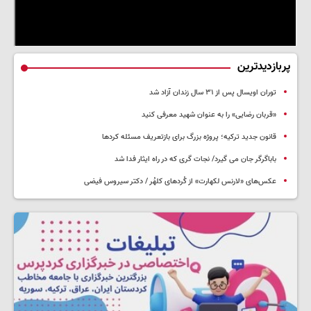
پربازدیدترین
توران اویسال پس از ۳۱ سال زندان آزاد شد
«قربان رضایی» را به عنوان شهید معرفی کنید
قانون جدید ترکیه؛ پروژه بزرگ‌ برای بازتعریف مسئله کردها
باباگرگر جان می گیرد/ نجات گری که در راه ایثار فدا شد
عکس‌های «لارنس لکهارت» از کُردهای کلهُر / دکتر سیروس فیضی