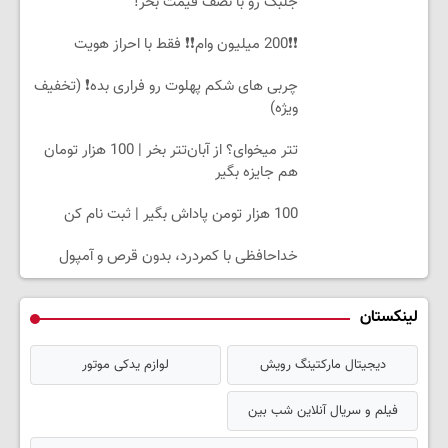
جلبک رو با نصف قیمت بخر!
❗❗200 میلیون وام❗❗ فقط با احراز هویت
چربی های شکم پهلوت رو فراری بده❗ (تخفیف
ویژه)
تتر میخوای؟ از آبان‌تتر بخر | 100 هزار تومان
هم جایزه بگیر
100 هزار تومن پاداش بگیر | ثبت نام کن
خداحافظی با کمردرد، بدون قرص و آمپول
لینکستان
دیجیتال مارکتینگ رویش
لوازم یدکی موتور
فیلم و سریال آنلاین شب بین