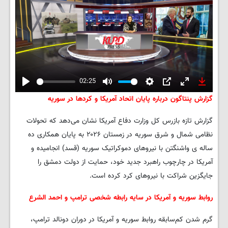
02:25
Play
Mute
Settings
PIP
Enter
Downlo
گزارش پنتاگون درباره پایان اتحاد آمریکا و کردها در سوریه
fullscreen
گزارش تازه بازرس کل وزارت دفاع آمریکا نشان می‌دهد که تحولات
نظامی شمال و شرق سوریه در زمستان ۲۰۲۶ به پایان همکاری ده
ساله ی واشنگتن با نیروهای دموکراتیک سوریه (قسد) انجامیده و
آمریکا در چارچوب راهبرد جدید خود، حمایت از دولت دمشق را
جایگزین شراکت با نیروهای کرد کرده است.
روابط سوریه و آمریکا در سایه رابطه شخصی ترامپ و احمد الشرع
گرم شدن کم‌سابقه روابط سوریه و آمریکا در دوران دونالد ترامپ،