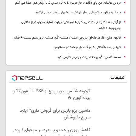
پروین بولدان:من پای «قانون چارچوب» را به نام سری ثریا اوندر هم امضا می کنم
دیدار اردوغان و باغچه‌لی پیش از نشست شورای امنیت ملی ترکیه
از آزادی ۳۹۰۰ زندانی تا تغییر شرایط اوجالان؛ روایت نماینده دیاربکر از «قانون
چارچوب» + فیلم
قانون صلح آغاز مرحله‌ای تاریخی است / مسئله کُرد مسئله تروریسم نیست + فیلم
کورتەی هەواڵەکانی ۱۵ی گەلاوێژی ۱۴۰۵ی هەتاوی
محمد قاضی؛ کُردی که ادبیات جهان را فارسی کرد
تبلیغات
گردونه شانس بدون پوچ از PS5 تا آیفون17 و
بیت کوین 🔥
ماشین پژو پارس برای فروش داری؟ اینجا
سریع بفروشش
کاهش وزن راحت و بی دردسر میخوای؟ پودر