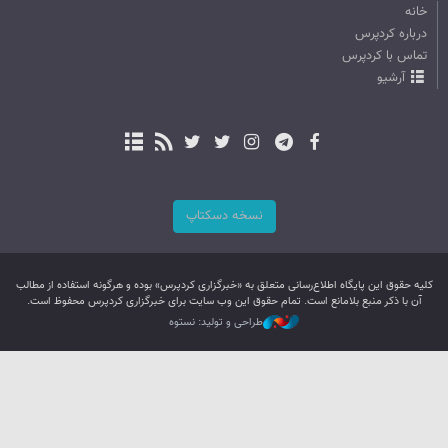
خانه
درباره کردپرس
تماس با کردپرس
آرشیو
نسخه دسکتاپ
کليه حقوق اين پایگاه اطلاع‌رسانی متعلق به «خبرگزاری کردپرس» بوده و هرگونه استفاده از مطالب
آن با ذکر منبع بلامانع است. تمام حقوق این وب سایت برای خبرگزاری کردپرس محفوظ است.
طراحی و تولید: نستوه