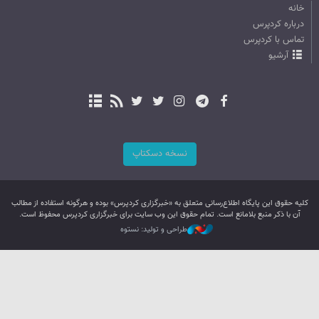
خانه
درباره کردپرس
تماس با کردپرس
آرشیو
نسخه دسکتاپ
کليه حقوق اين پایگاه اطلاع‌رسانی متعلق به «خبرگزاری کردپرس» بوده و هرگونه استفاده از مطالب
آن با ذکر منبع بلامانع است. تمام حقوق این وب سایت برای خبرگزاری کردپرس محفوظ است.
طراحی و تولید: نستوه