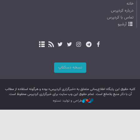
خانه
درباره کردپرس
تماس با کردپرس
آرشیو
نسخه دسکتاپ
کليه حقوق اين پایگاه اطلاع‌رسانی متعلق به «خبرگزاری کردپرس» بوده و هرگونه استفاده از مطالب
آن با ذکر منبع بلامانع است. تمام حقوق این وب سایت برای خبرگزاری کردپرس محفوظ است.
طراحی و تولید: نستوه