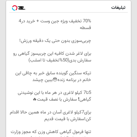
تبلیغات
70% تخفیف ویژه جین وست + خرید در4
قسطه
چربی‌سوزی بدون حتی یک دقیقه ورزش!
برای لاغر شدن کافیه این چربیسوز گیاهی رو
سفارش بدی(50%تخفیف تا امشب)
تیکه سنگین گوینده سابق خبر به چاقی این
خانم در برنامه زنده😳ببین چیشد
5تا7 کیلو لاغری در هر ماه با این نوشیدنی
گیاهی❗ سفارش با نصف قیمت🔥
برای7کیلو لاغری آسان در ماه همین حالا اقدام
کن!سفارش با قیمت قدیم
تنها فرمول گیاهی کاهش وزن که مجوز وزارت