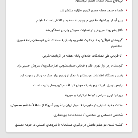
بی‌دفاع شدن آسمان اقلیم کردستان
شماره جدید مجله مصور کردی «باژار» منتشر شد
زبیر آیدار: پیشنهاد «قانون چارچوب» محدود و ناکافی است + فیلم
قاتل شهروند مریوانی در عملیات ضربتی پلیس دستگیر شد
گروه‌های عراقی: بعد از دعوت عامری، پاسخ به حملات اخیر عربستان را به تعویق
انداختیم
٥١ قربانی طی تصادفات جاده‌ای پایان هفته در آذربایجان‌غربی
کردستان زیر آوار تورم، فقر و قربانی «سفیدشویی آمار بیکاری»/ سروش حبیبی راد
رئیس دستگاه اطلاعات عربستان بار دیگر از زیدی برای سفر به ریاض دعوت کرد
پلیس اربیل: تیراندازی به یک جوان کرد اقدام تروریستی نبوده است
رویکرد نوین سیاسی کردها در ترکیه و سوریه
مثلث جدید امنیتی در خاورمیانه؛ مهار ایران یا خروج آمریکا از منطقه/ هاشم محمودی
شاخص احساس بی صاحبی! / محمدحامد پورجعفری
کشته شدن دو عضو داعش در درگیری مسلحانه با نیروهای امنیتی در حومه دمشق