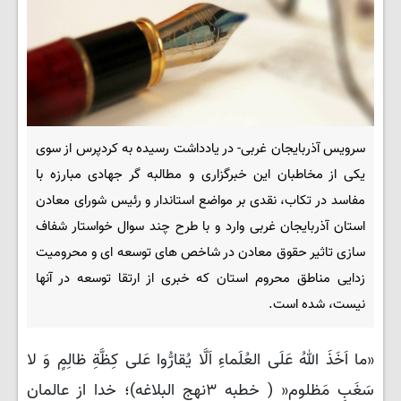
سرویس آذربایجان غربی- در یادداشت رسیده به کردپرس از سوی
یکی از مخاطبان این خبرگزاری و مطالبه گر جهادی مبارزه با
مفاسد در تکاب، نقدی بر مواضع استاندار و رئیس شورای معادن
استان آذربایجان غربی وارد و با طرح چند سوال خواستار شفاف
سازی تاثیر حقوق معادن در شاخص های توسعه ای و محرومیت
زدایی مناطق محروم استان که خبری از ارتقا توسعه در آنها
نیست، شده است.
«ما اَخَذَ اللهُ عَلَى العُلَماءِ اَلَّا یُقارُّوا عَلى کِظَّةِ ظالِمٍ وَ لا
سَغَبِ مَظلوم‌« ( خطبه ۳نهج البلاغه)؛ خدا از عالمان