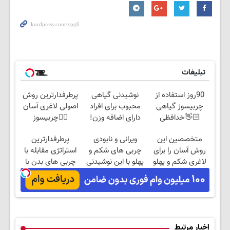
تبلیغات
90روز استفاده از
نوشیدنی گیاهی
پرطرفدارترین روش
چربیسوز گیاهی
محبوب برای افراد
اصولی لاغری آسان
👋🏻خدافظی
دارای اضافه وزن!
👈🏻چربیسوز
همیشگی با چاقی!
60%تخفیف
گیاهی(تخفیف فقط
متخصصین این
ویرانی و نابودی
پرطرفدارترین
خرید با تخفیف
امروز)
روش آسان را برای
چربی های شکم و
استراتژی مقابله با
لاغری شکم و پهلو
پهلو با این نوشیدنی
چربی های بدن با
معرفی کردند
گیاهی
این نوشیدنی گیاهی
اخبار مرتبط