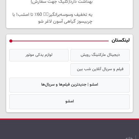
بهداشت دارد(کلیک جهت سفارش)
یه تخفیف وسوسه‌برانگیز👈🏻 60٪ تا امشب! با
چربیسوز گیاهی آسون لاغر شو
لینکستان
دیجیتال مارکتینگ رویش
لوازم یدکی موتور
فیلم و سریال آنلاین شب بین
امشو | جدیدترین فیلم‌ها و سریال‌ها
امشو
خانه