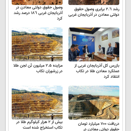
وصول حقوق دولتی معادن در
رشد ٢.٦ برابری وصول حقوق
آذربایجان غربی ١٨٦ درصد رشد
دولتی معادن در آذربایجان غربی
کرد
بازرس کل آذربایجان غربی از
مزایده ۲.۵ میلیون تُن لجن طلا
عملکرد معادن طلا در تکاب
در زرشوران تکاب
انتقاد کرد
بیش از ٢ هزار کیلوگرم طلا در
دریافت ۷۰۰ میلیارد تومان
تکاب استخراج شده است
حقوق دولتی معادن در