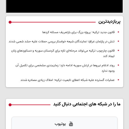
پربازدیدترین
قانون جدید ترکیه؛ پروژه بزرگ‌ برای بازتعریف مسئله کردها
تنش در پارلمان عراق؛ نمایندگان شیعه خواستار بررسی حملات علیه حشد شعبی شدند
قانون چارچوب ترکیه می‌تواند مرحله‌ای تازه برای کردستان سوریه و دستاوردهای زنان
ایجاد کند
روند ادغام نیروها در ارتش سوریه ادامه دارد؛ زمان‌بندی مشخصی برای تکمیل آن
وجود ندارد
عملیات گسترده علیه شبکه اعطای تابعیت ترکیه؛ املاک زیادی مصادره شدند
ما را در شبکه های اجتماعی دنبال کنید
یوتیوب