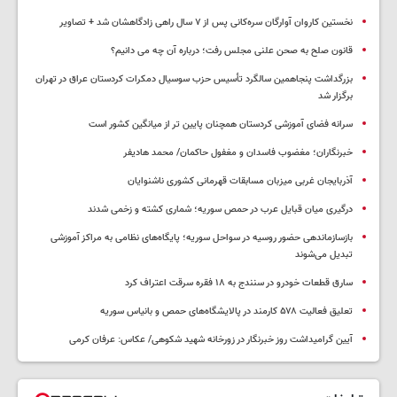
نخستین کاروان آوارگان سره‌کانی پس از ۷ سال راهی زادگاهشان شد + تصاویر
قانون صلح به صحن علنی مجلس رفت؛ درباره آن چه می دانیم؟
بزرگداشت پنجاهمین سالگرد تأسیس حزب سوسیال دمکرات کردستان عراق در تهران
برگزار شد
سرانه فضای آموزشی کردستان همچنان پایین تر از میانگین کشور است
خبرنگاران؛ مغضوب فاسدان و مغفول حاکمان/ محمد هادیفر
آذربایجان غربی میزبان مسابقات قهرمانی کشوری ناشنوایان
درگیری میان قبایل عرب در حمص سوریه؛ شماری کشته و زخمی شدند
بازسازماندهی حضور روسیه در سواحل سوریه؛ پایگاه‌های نظامی به مراکز آموزشی
تبدیل می‌شوند
سارق قطعات خودرو در سنندج به ۱۸ فقره سرقت اعتراف کرد
تعلیق فعالیت ۵۷۸ کارمند در پالایشگاه‌های حمص و بانیاس سوریه
آیین گرامیداشت روز خبرنگار در زورخانه شهید شکوهی/ عکاس: عرفان کرمی