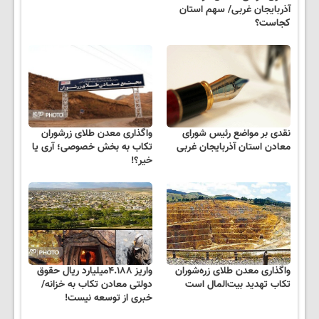
آذربایجان غربی/ سهم استان
کجاست؟
نقدی بر مواضع رئیس شورای
واگذاری معدن طلای زرشوران
معادن استان آذربایجان غربی
تکاب به بخش خصوصی؛ آری یا
خیر؟!
واگذاری معدن طلای زره‌شوران
واریز ۴.۱۸۸میلیارد ریال حقوق
تکاب تهدید بیت‌المال است
دولتی معادن تکاب به خزانه/
خبری از توسعه نیست!