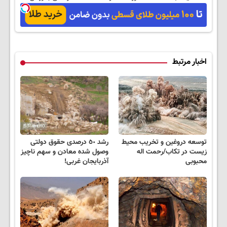
تعویض + پرداخت
درب منزل)
اخبار مرتبط
توسعه دروغین و تخریب محیط
رشد ٥٠ درصدی حقوق دولتی
زیست در تکاب/رحمت اله
وصول شده معادن و سهم ناچیز
محبوبی
آذربایجان غربی!