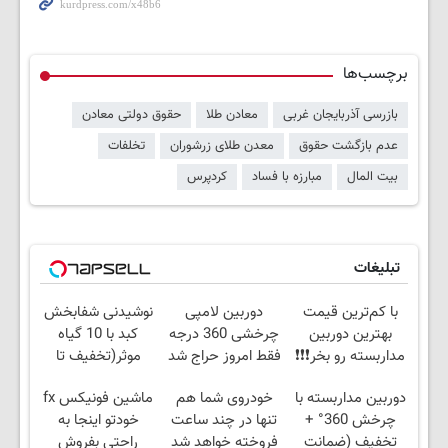
برچسب‌ها
بازرسی آذربایجان غربی
معادن طلا
حقوق دولتی معادن
عدم بازگشت حقوق
معدن طلای زرشوران
تخلفات
بیت المال
مبارزه با فساد
کردپرس
تبلیغات
با کم‌ترین قیمت
دوربین لامپی
نوشیدنی شفابخش
بهترین دوربین
چرخشی 360 درجه
کبد با 10 گیاه
مداربسته رو بخر❗❗❗
فقط امروز حراج شد
موثر(تخفیف تا
🔥 پرداخت درب
امشب)
دوربین مداربسته با
خودروی شما هم
ماشین فونیکس fx
منزل
چرخش 360° +
تنها در چند ساعت
خودتو اینجا به
تخفیف (ضمانت
فروخته خواهد شد
راحتی بفروش