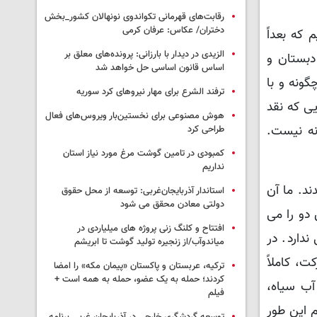
رقابت‌های قهرمانی تکواندوی نونهالان کشور_بخش
دختران/ عکاس: عرفان کرمی
 که بعداً
الزیدی در دیدار با بارزانی: پرونده‌های معلق بر
 دبستان و
اساس قانون اساسی حل خواهد شد
گونه و با
ترفند الشرع برای مهار نیروهای کرد سوریه
یی که نقد
هوش مصنوعی برای نخستین‌بار ویروس‌های فعال
انه نیست.
طراحی کرد
کمبودی در تامین گوشت مرغ مورد نیاز استان
نداریم
ند. ما آن
استاندار آذربایجان‌غربی: توسعه از محل حقوق
دولتی معادن محقق می شود
 دو را می
افتتاح و کلنگ زنی پروژه های میلیاردی در
دارد. در
میاندوآب/از زنجیره تولید گوشت تا ابریشم
، کاملاً
ترکیه، عربستان و پاکستان «پیمان مکه» را امضا
کردند؛ حمله به یک عضو، حمله به همه است +
آب سیاه،
فیلم
این طور