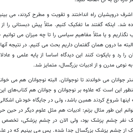
اشرف درویشیان راه انداختند و تقویت و مطرح کردند، می بینیم
ده شد. اینکه گفتند ما تفکیک کنیم. مثلاً پیش دبستانی را از
نگذاریم و یا مثلاً مفاهیم سیاسی را تا چه میزان می توانیم چ
البته ما درون همان گفتمان داریم بحث می کنیم. در نتیجه آنها
 را رد و بایکوت کنند این دیدگاه اساسا از پایه علمی و عادل
ه نوعی مدرن و از ادبیات بزرگسال، متمایز شد.
 جوانان می خواندند تا نوجوانان. البته نوجوانان هم می خواند
نظور این است که علاوه بر نوجوانان و جوانان هم کتاب‌های این
 اینها شروع کردند همین باشد، ولی در جایگاه خودش اشکالی ن
نم این طور مثال بزنم: ادبیات هم مثل علوم دیگر در حین حرکت
» یک نفر چشم پزشک بود، ولی الان در چشم پزشکی، تخصص 
 چشم پزشک بزرگسال جدا شده. پس می بینیم که در علم 