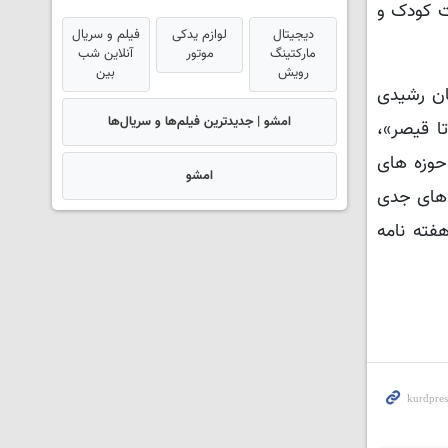
ات کودک و
دیجیتال
لوازم یدکی
فیلم و سریال
مارکتینگ
موتور
آنلاین شب
رویش
بین
1 در کرمانشاه خیابان رشیدی
امشو | جدیدترین فیلم‌ها و سریال‌ها
تا قیصر»،
یدی بیش از 40 سال است که در حوزه های
امشو
 های جدی
فته نامه