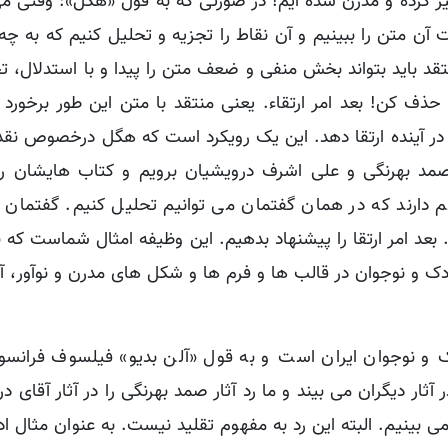
غییر کرده و مدرن شده ایم! در صورتی که به قول «هگل»: وقتی 
بت آن متن را ببینیم و آن نقاط را تجزیه و تحلیل کنیم که به چه
تقد باید بتواند بخش منفی و ضعف متن را پیدا و با استدلال، ت
ه حذف کن! بعد امر ارتقاء. یعنی منتقد با متن این طور برخورد 
در آینده ارتقا دهد. این یک رویکرد است که هگل درخصوص نقد 
 صمد بهرنگی و علی اشرف درویشیان برویم و کتاب هایشان را 
م دارند که در همان گفتمان می توانیم تحلیل کنیم. گفتمان ا
بعد امر ارتقا را پیشنهاد بدهیم. این وظیفه امثال شماست که ب
دک و نوجوان در قالب ها و فرم ها و شکل های مدرن و نوآور، آ
 و نوجوان ایران است و به قول «آلن بدیو» فیلسوف فرانسو
ر دیگران می بیند و ما رد آثار صمد بهرنگی را در آثار آقای د
بینیم. البته این رد به مفهوم تقلید نیست. به عنوان مثال ا