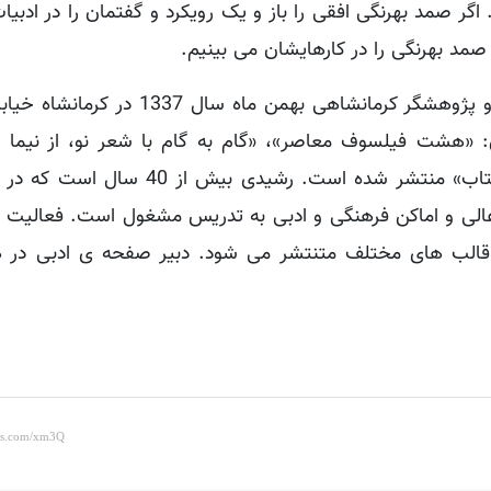
 اگر صمد بهرنگی افقی را باز و یک رویکرد و گفتمان را در ادبی
ر صمد بهرنگی را در کارهایشان می بینیم.
نویسنده شاعر و پژوهشگر کرمانشاهی بهمن ماه سال 337
های: «هشت فیلسوف معاصر»، «گام به گام با شعر نو، از نیما 
«شکوفه من از بلوط بگو!» و «چهل پنجره به سمت آفتاب» منتشر شده است. رش
عالی و اماکن فرهنگی و ادبی به تدریس مشغول است. فعالیت
 قالب های مختلف متنتشر می شود. دبیر صفحه ی ادبی در ه