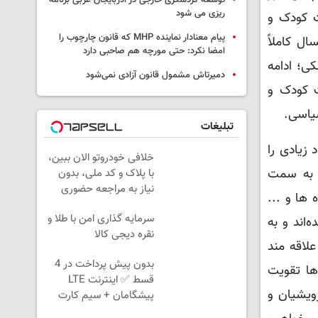
توسعه گردشگری خارجی در آذربایجان غربی برنامه
ریزی می شود
ت کودک و
پیام معنادار نماینده MHP که قانون چارچوب را
ل کاملاً
امضا نکرد: حتی مورچه هم صاحبی دارد
ی؛ ادامه
دمیرتاش مشمول قانون آزادی نمی‌شود
ت کودک و
سیاسی.
تبلیغات
زیادی را
خلافی خودروتو الان ببین،
ا به سمت
با پلاک و کد ملی، بدون
نیاز به مراجعه حضوری
 ها و ...
سرمایه گذاری امن با طلا و
اند و به
نقره دیجی کالا
علاقه مند
بدون پیش پرداخت در 4
ها تقویت
قسط ✅ اینترنت LTE
ویشیان و
پیشگامان + سیم کارت
رایگان