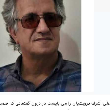
علی اشرف درویشیان را می بایست در درون گفتمانی که صمدب