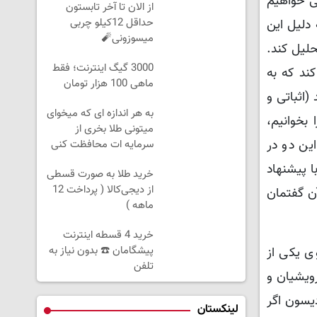
می خواهیم
از الان تا آخر تابستون
حداقل 12کیلو چربی
 دلیل این
میسوزونی🧨
حلیل کند.
3000 گیگ اینترنت؛ فقط
کند که به
ماهی 100 هزار تومان
(اثباتی و
به هر اندازه ای که میخوای
بخوانیم،
میتونی طلا بخری از
ین دو در
سرمایه ات محافظت کنی
ا پیشنهاد
خرید طلا به صورت قسطی
از دیجی‌کالا ( پرداخت 12
ن گفتمان
ماهه )
خرید 4 قسطه اینترنت
پیشگامان ☎️ بدون نیاز به
ی یکی از
تلفن
رویشیان و
دیسون اگر
لینکستان