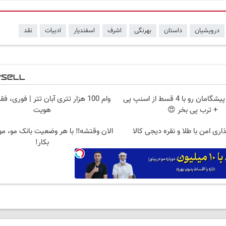
درویشیان
داستان
بهرنگی
اشرف
اسفندیار
ادبیات
نقد
اینترنت LTE پیشگامان رو با 4 قسط از اسنپ پی
وام 100 هزار تتری آبان تتر | فوری، فق
+ ترب پی بخر 😍
هویت
اری امن با طلا و نقره دیجی کالا
الان وقتشه‼️ با هر وضعیت بانک مو، م
بکار!