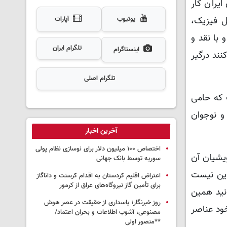
یران کار
یوتیوب
آپارات
ل فیزیک،
 با نقد و
تلگرام ایران
اینستاگرام
ند درگیر
تلگرام اصلی
ت که حامی
و نوجوان
آخرین اخبار
اختصاص ۱۰۰ میلیون دلار برای نوسازی نظام پولی
یشیان آن
سوریه توسط بانک جهانی
این نیست
اعتراض اقلیم کردستان به اقدام کرسنت و داناگاز
برای تأمین گاز نیروگاه‌های عراق از کرمور
نید همین
روز خبرنگار؛ پاسداری از حقیقت در عصر هوش
مان خود عناصر
مصنوعی، آشوب اطلاعات و بحران اعتماد/
**منصور اولی