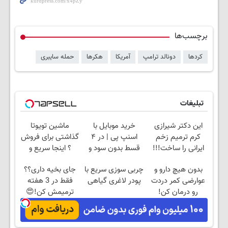
برچسب‌ها
کردها
دونالد ترامپ
آمریکا
هکرها
حمله سایبری
تبلیغات
این دکتر شیرازی
خرید موبایل با
ماشین تویوتا
کرم ترمیم زخم
اسنپ پی | در ۴
گذاشتی برای فروش
ایرانی را ساخت!!!
قسط بدون سود و
؟ اینجا سریع و
کارمزد!
راحت بفروش
بدون هیچ دارو و
چربی سوزی سریع با
جای بخیه داری؟؟
عوارضی کمر دردت
پودر لاغری گیاهی
فقط در 3 هفته
رو درمان کن!
ترمیمش کن!😍
(پرسش‌نامه)