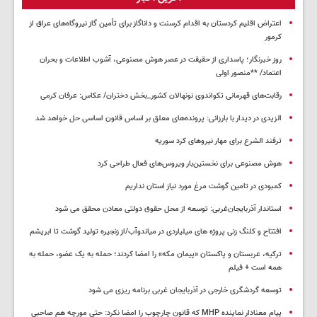
اعتراض اقلیم کردستان به اقدام کرسنت و داناگاز برای تأمین گاز نیروگاه‌های عراق از
کرمور
روز خبرنگار؛ پاسداری از حقیقت در عصر هوش مصنوعی، آشوب اطلاعات و بحران
اعتماد/ **منصور اولی
رقابت‌های قهرمانی تکواندوی نونهالان کشور_بخش دختران/ عکاس: عرفان کرمی
الزیدی در دیدار با بارزانی: پرونده‌های معلق بر اساس قانون اساسی حل خواهد شد
ترفند الشرع برای مهار نیروهای کرد سوریه
هوش مصنوعی برای نخستین‌بار ویروس‌های فعال طراحی کرد
کمبودی در تامین گوشت مرغ مورد نیاز استان نداریم
استاندار آذربایجان‌غربی: توسعه از محل حقوق دولتی معادن محقق می شود
افتتاح و کلنگ زنی پروژه های میلیاردی در میاندوآب/از زنجیره تولید گوشت تا ابریشم
ترکیه، عربستان و پاکستان «پیمان مکه» را امضا کردند؛ حمله به یک عضو، حمله به
همه است + فیلم
توسعه گردشگری خارجی در آذربایجان غربی برنامه ریزی می شود
پیام معنادار نماینده MHP که قانون چارچوب را امضا نکرد: حتی مورچه هم صاحبی