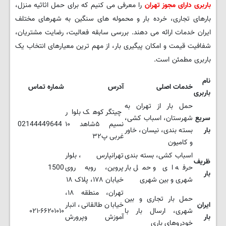
باربری دارای مجوز تهران
را معرفی می کنیم که برای حمل اثاثیه منزل،
بارهای تجاری، خرده بار و محموله های سنگین به شهرهای مختلف
ایران خدمات ارائه می دهند. بررسی سابقه فعالیت، رضایت مشتریان،
شفافیت قیمت و امکان پیگیری بار، از مهم ترین معیارهای انتخاب یک
باربری مطمئن است.
نام
خدمات اصلی
آدرس
شماره تماس
باربری
حمل بار از تهران به
چیتگر کوهک بلوار
سریع
شهرستان، اسباب کشی،
نسیم ۵شاهد ۱۰
02144449644
بار
بسته بندی، نیسان، خاور
غربی پ۳۲
و کامیون
اسباب کشی، بسته بندی
تهرانپارس، بلوار
ظریف
حرفه ای و حمل بار
پروین، روبه روی
1500
بار
شهری و بین شهری
خیابان ۱۷۸، پلاک ۱۸
تهران، منطقه ۱۸،
حمل بار تجاری و بین
ایران
خیابان طالقانی، انبار
شهری، ارسال بار با
۰۲۱-۶۶۲۰۱۰۱۰
بار
آموزش وپرورش
خودروهای باری