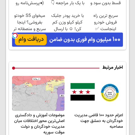
قسط بدون سود و
با یک بار مراجعه 👇
(◂پرسش‌نامه رو
کارمزد!
پرکن)
سریع ترین راه
با خرید پودر جلبک
میخوای S5 خودتو
فروش خودرو
کیلو کیلو وزن کم
بفروشی؟ اینجا
اینجاست ✅
کن! ☺ با ارسال
سریع و منصفانه تر
رایگان
بفروش
اخبار مرتبط
اعزام حدود ۱۰۰ قاضی مدیریت
موضوعات آموزش و دادگستری
خودگردان به دمشق جهت
اصلی‌ترین محور اختلافات میان
مصاحبه
مدیریت خودگردان و دولت
موقت سوریه