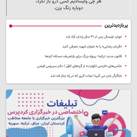
پربازدیدترین
توران اویسال پس از ۳۱ سال زندان آزاد شد
«قربان رضایی» را به عنوان شهید معرفی کنید
قانون جدید ترکیه؛ پروژه بزرگ‌ برای بازتعریف مسئله کردها
عکس‌های «لارنس لکهارت» از کُردهای کلهُر / دکتر سیروس فیضی
باباگرگر جان می گیرد/ نجات گری که در راه ایثار فدا شد