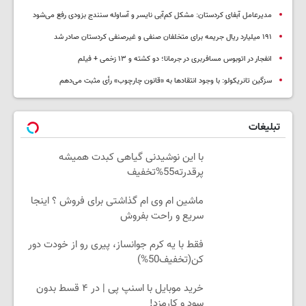
مدیرعامل آبفای کردستان: مشکل کم‌آبی نایسر و آساوله سنندج بزودی رفع می‌شود
۱۹۱ میلیارد ریال جریمه برای متخلفان صنفی و غیرصنفی کردستان صادر شد
انفجار در اتوبوس مسافربری در جرمانا؛ دو کشته و ۱۳ زخمی + فیلم
سزگین تانریکولو: با وجود انتقادها به «قانون چارچوب» رأی مثبت می‌دهم
تبلیغات
با این نوشیدنی گیاهی کبدت همیشه
پرقدرته55%تخفیف
ماشین ام وی ام گذاشتی برای فروش ؟ اینجا
سریع و راحت بفروش
فقط با یه کرم جوانساز، پیری رو از خودت دور
کن(تخفیف50%)
خرید موبایل با اسنپ پی | در ۴ قسط بدون
سود و کارمزد!