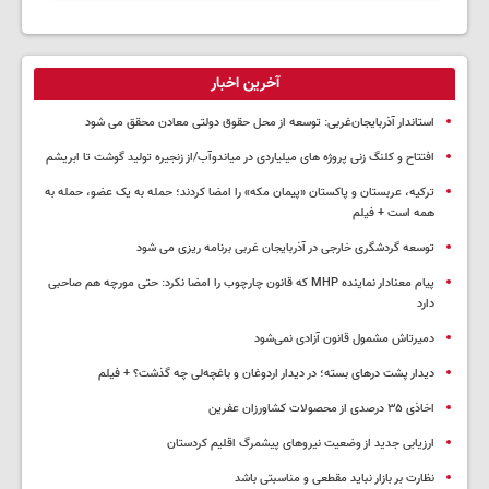
آخرین اخبار
استاندار آذربایجان‌غربی: توسعه از محل حقوق دولتی معادن محقق می شود
افتتاح و کلنگ زنی پروژه های میلیاردی در میاندوآب/از زنجیره تولید گوشت تا ابریشم
ترکیه، عربستان و پاکستان «پیمان مکه» را امضا کردند؛ حمله به یک عضو، حمله به
همه است + فیلم
توسعه گردشگری خارجی در آذربایجان غربی برنامه ریزی می شود
پیام معنادار نماینده MHP که قانون چارچوب را امضا نکرد: حتی مورچه هم صاحبی
دارد
دمیرتاش مشمول قانون آزادی نمی‌شود
دیدار پشت درهای بسته؛ در دیدار اردوغان و باغچه‌لی چه گذشت؟ + فیلم
اخاذی ۳۵ درصدی از محصولات کشاورزان عفرین
ارزیابی جدید از وضعیت نیروهای پیشمرگ اقلیم کردستان
نظارت بر بازار نباید مقطعی و مناسبتی باشد