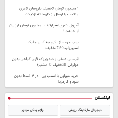
۱ میلیون تومان تخفیف داروهای لاغری
منتخب با ارسال از داروخانه نزدیکت
آمپول لاغری اسپارتینا، ا میلیون تومان ارزان‌تر
از همه‌جا!
بمب جوانساز! کرم بوتاکس جلبک
اسپیرولینا50%تخفیف
آبرسانی عمقی و ضدچروک قوی گیاهی بدون
عوارض!!(تخفیف تا امشب)
خرید موبایل با اسنپ پی | در ۴ قسط بدون
سود و کارمزد!
لینکستان
دیجیتال مارکتینگ رویش
لوازم یدکی موتور