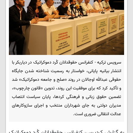
سرویس ترکیه - کنفرانس حقوقدانان کُرد دموکراتیک در دیاربکر با
انتشار بیانیه پایانی، خواستار به رسمیت شناخته شدن جایگاه
حقوقی عبدالله اوجالان در روند «صلح و جامعه دموکراتیک» شد
و تأکید کرد که برای موفقیت این روند، تدوین «قانون چارچوب»،
تضمین حقوق زبانی و فرهنگی کردها، پایان سیاست انتصاب
مدیران دولتی به جای شهرداران منتخب و اجرای سازوکارهای
عدالت انتقالی ضروری است.
به گزارش کردپرس، کنفرانس حقوقدانان کُرد دموکراتیک