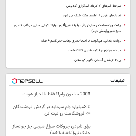
سرخط خبرهای ۱۷مرداد خبرگزاری کردپرس
آذربایجان غربی از اواسط هفته خنک می شود
پشت پرده ساخت و ساز در باغ موقوفه عزیزآقای مهاباد؛ تجاری سازی در قلب فضای
سبز شهری(بخش دوم)
روایت زندانی: می‌گویند تا اینجا نمیری رهایت نمی‌کنیم + فیلم
در ماه جولای در ترکیه 56 زن کشته شدند
بی‌دفاع شدن آسمان اقلیم کردستان
تبلیغات
❗❗200 میلیون وام❗❗ فقط با احراز هویت
تا 3میلیارد وام سرمایه در گردش فروشندگان
=> فروشگاهت رو ثبت کن
برای نابودی چروکات سراغ هیچی جز جوانساز
جلبک نرو(تخفیف40%)