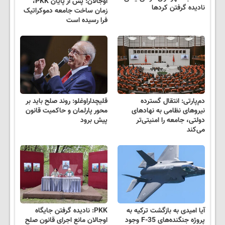
اوجالان: پس از پایان PKK،
نادیده گرفتن کردها
زمان ساخت جامعه دموکراتیک
فرا رسیده است
دم‌پارتی: انتقال گسترده
قلیچداراوغلو: روند صلح باید بر
نیروهای نظامی به نهادهای
محور پارلمان و حاکمیت قانون
دولتی، جامعه را امنیتی‌تر
پیش برود
می‌کند
آیا امیدی به بازگشت ترکیه به
PKK: نادیده گرفتن جایگاه
پروژه جنگنده‌های F-35 وجود
اوجالان مانع اجرای قانون صلح