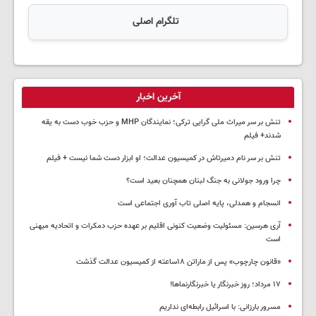
تلگرام اصلی
آخرین اخبار
تنش بر سر میراث ملی گرایی ترکی؛ نمایندگان MHP و حزب خوب دست به یقه
شدند+ فیلم
تنش بر سر نام دمیرتاش در کمیسیون عدالت؛ او ابزار دست شما نیست + فیلم
چرا ورود جولانی به جنگ لبنان همچنان بعید است؟
انسجام و همدلی، پایه اصلی تاب آوری اجتماعی است
آری هرسین: مسئولیت وضعیت کنونی اقلیم بر عهده حزب دمکرات و اتحادیه میهنی
است
«قانون چارچوب» پس از ماراتن ۱۸ساعته از کمیسیون عدالت گذشت
١٧ مرداد؛ روز خبرنگار یا خبرنگارنماها!
مسرور بارزانی: با اسرائیل رابطه‌ای نداریم