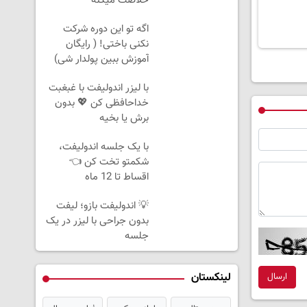
خلاصت میکنه
اگه تو این دوره شرکت
نکنی باختی! ( رایگان
آموزش ببین پولدار شی)
با لیزر اندولیفت با غبغبت
خداحافظی کن 💖 بدون
برش یا بخیه
با یک جلسه اندولیفت،
شکمتو تخت کن 👈
اقساط تا 12 ماه
💡 اندولیفت بازو؛ لیفت
بدون جراحی با لیزر در یک
جلسه
لینکستان
ارسال