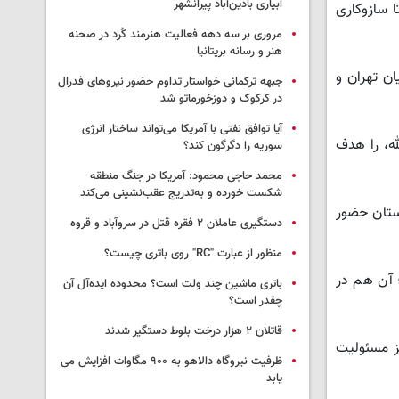
آبیاری بادین‌آباد پیرانشهر
 سازوکاری
مروری بر سه دهه فعالیت هنرمند کُرد در صحنه
هنر و رسانه بریتانیا
ان تهران و
جبهه ترکمانی خواستار تداوم حضور نیروهای فدرال
در کرکوک و دوزخورماتو شد
آیا توافق نفتی با آمریکا می‌تواند ساختار انرژی
له، را هدف
سوریه را دگرگون کند؟
محمد حاجی محمود: آمریکا در جنگ منطقه
شکست خورده و به‌تدریج عقب‌نشینی می‌کند
دستان حضور
دستگیری عاملان ۲ فقره قتل در سروآباد و قروه
منظور از عبارت "RC" روی باتری چیست؟
 آن هم در
باتری ماشین چند ولت است؟ محدوده ایده‌آل آن
چقدر است؟
قاتلان ۲ هزار درخت بلوط دستگیر شدند
یز مسئولیت
ظرفیت نیروگاه دالاهو به ۹۰۰ مگاوات افزایش می
یابد