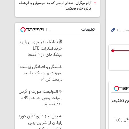
آرام تیگران؛ صدای ارمنی که به موسیقی و فرهنگ
کُردی جان بخشید
تبلیغات
🎬 تماشای فیلم و سریال با
خرید اینترنت LTE
پیشگامان در 4 قسط
خستگی و افتادگی پوست
صورتت رو تو یک جلسه
درست کن ✅
✨ اندولیفت صورت و گردن
| لیفت بدون جراحی 🎁 با
های لاغری، با ۱ میلیون تخفیف
۲۰٪ تخفیف
به پول نیاز داری؟ این دوره
هش وزن،
رایگان از شر بی پولی
!