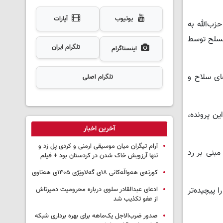
یوتیوب
آپارات
زب‌الله به
 مسلح توسط
تلگرام ایران
اینستاگرام
ای سلاح و
تلگرام اصلی
ن پرونده،
آخرین اخبار
آرام تیگران میان موسیقی ارمنی و کردی پل زد و
بنی بر رد
تنها آرزویش خاک شدن در کردستان بود + فیلم
کورتەی هەواڵەکانی ۱۸ی گەلاوێژی ۱۴۰۵ی هەتاوی
پیچیده‌تر
ادعای عبدالقادر سلوی درباره محرومیت دمیرتاش
از عفو تکذیب شد
صدور ضرب‌الاجل یک‌ماهه برای بهره برداری شبکه