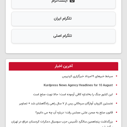
اینستاگرام
تلگرام ایران
تلگرام اصلی
آخرین اخبار
سرخط خبرهای ۱۹مرداد خبرگزاری کردپرس
Kurdpress News Agency Headlines for 10 August
این کشور جنگ را به‌اندازه کافی آزموده است؛ حالا نوبت صلح است
نخستین کاروان آوارگان سره‌کانی پس از ۷ سال راهی زادگاهشان شد + تصاویر
قانون صلح به صحن علنی مجلس رفت؛ درباره آن چه می دانیم؟
بزرگداشت پنجاهمین سالگرد تأسیس حزب سوسیال دمکرات کردستان عراق در تهران