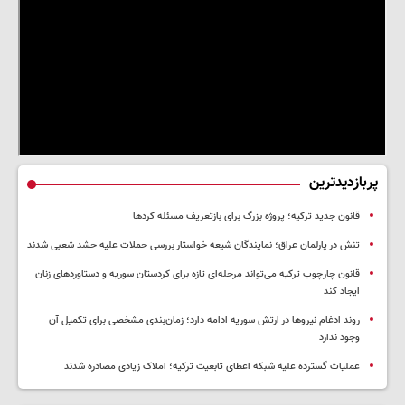
پربازدیدترین
قانون جدید ترکیه؛ پروژه بزرگ‌ برای بازتعریف مسئله کردها
تنش در پارلمان عراق؛ نمایندگان شیعه خواستار بررسی حملات علیه حشد شعبی شدند
قانون چارچوب ترکیه می‌تواند مرحله‌ای تازه برای کردستان سوریه و دستاوردهای زنان
ایجاد کند
روند ادغام نیروها در ارتش سوریه ادامه دارد؛ زمان‌بندی مشخصی برای تکمیل آن
وجود ندارد
عملیات گسترده علیه شبکه اعطای تابعیت ترکیه؛ املاک زیادی مصادره شدند