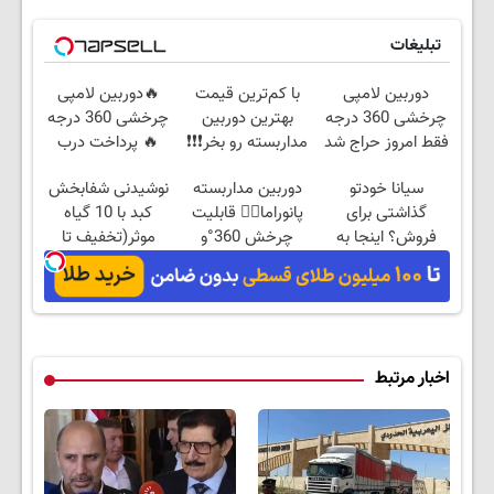
تبلیغات
دوربین لامپی
با کم‌ترین قیمت
🔥دوربین لامپی
چرخشی 360 درجه
بهترین دوربین
چرخشی 360 درجه
فقط امروز حراج شد
مداربسته رو بخر❗❗❗
🔥 پرداخت درب
🔥 پرداخت درب
منزل + گارانتی
سیانا خودتو
دوربین مداربسته
نوشیدنی شفابخش
منزل
تعویض
گذاشتی برای
پانوراما👈🏻 قابلیت
کبد با 10 گیاه
فروش؟ اینجا به
چرخش 360°و
موثر(تخفیف تا
راحتی بفروش
سازگار با اندروید و
امشب)
ios
اخبار مرتبط