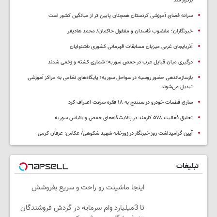
برگزار شد
سرانه فضای آموزشی کردستان همچنان پایین تر از میانگین کشور است
خبرنگاران؛ مغضوب فاسدان و مغفول حاکمان/ محمد هادیفر
آذربایجان غربی میزبان مسابقات قهرمانی کشوری ناشنوایان
درگیری میان قبایل عرب در حمص سوریه؛ شماری کشته و زخمی شدند
بازسازماندهی حضور روسیه در سواحل سوریه؛ پایگاه‌های نظامی به مراکز آموزشی
تبدیل می‌شوند
سارق قطعات خودرو در سنندج به ۱۸ فقره سرقت اعتراف کرد
تعلیق فعالیت ۵۷۸ کارمند در پالایشگاه‌های حمص و بانیاس سوریه
آیین گرامیداشت روز خبرنگار در زورخانه شهید شکوهی/ عکاس: عرفان کرمی
تبلیغات
اینجا ماشینت رو راحت و سریع بفروشش
تا 3میلیارد وام سرمایه در گردش فروشندگان