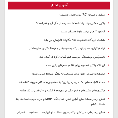
آخرین اخبار
منظور از عبارت "RC" روی باتری چیست؟
باتری ماشین چند ولت است؟ محدوده ایده‌آل آن چقدر است؟
قاتلان ۲ هزار درخت بلوط دستگیر شدند
ظرفیت نیروگاه دالاهو به ۹۰۰ مگاوات افزایش می یابد
آرام تیگران؛ صدای ارمنی که به موسیقی و فرهنگ کُردی جان بخشید
نایب‌رئیس بوندستاگ خواستار عفو فعالان کرد در آلمان شد
ابو آلاء ولائی: تصمیم برای انتقام همچنان پابرجاست
پزشکیان‌: بهترین زمان برای دستیابی به توافق شرایط کنونی است
حمله افراد مسلح ناشناس در دیرالزور؛ یک عضو وزارت دفاع سوریه کشته شد
درگیری‌های عشیره‌ای و خانوادگی در سوریه؛ ۹ کشته و ۱۰ زخمی در یک هفته
تنش بر سر میراث ملی گرایی ترکی؛ نمایندگان MHP و حزب خوب دست به یقه
شدند+ فیلم
تنش بر سر نام دمیرتاش در کمیسیون عدالت؛ او ابزار دست شما نیست + فیلم