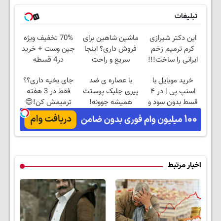
تبلیغات
این دکتر شیرازی
ماشین شاهین برای
70% تخفیف ویژه
کرم ترمیم زخم
فروش داری؟ اینجا
جین وست + خرید
ایرانی را ساخت!!!
سریع و راحت
در4 قسطه
بفروش
خرید موبایل با
با عصاره ی ضد
جای بخیه داری؟؟
اسنپ پی | در ۴
پیری جلبک پوستت
فقط در 3 هفته
قسط بدون سود و
همیشه جوونه!
ترمیمش کن!😍
کارمزد!
اخبار مرتبط