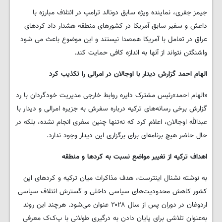
جیمز جفری، نماینده ویژه سابق دونالد ترامپ در ائتلاف مبارزه با
داعش و سفیر سابق آمریکا در کشورهای منطقه هشدار داد کردهای
عراق در تعامل با آمریکا همصدا نیستند و این موضوع باعث می شود
واشنگتن نتواند از آنها به اندازه کافی حمایت کند.
الهام احمد گزارش دیدار با اوجالان در امرالی را تکذیب کرد
«الهام احمد»رئیس مشترک دایره روابط خارجی مدیریت خودگردان با رد
گزارش برخی رسانه‌های ترکیه درباره سفرش به جزیره امرالی و دیدار با
عبدالله اوجالان، اعلام کرد که نه‌تنها چنین سفری انجام نشده، بلکه در
حال حاضر هیچ برنامه‌ای برای برگزاری این دیدار وجود ندارد.
اهداف ترکیه از تغییر مواضع نسبت به کردها و منطقه
به نوشته نشنال اینترست، هدف مذاکرات میان ترکیه و کردهای این
کشور کاهش محدودیت‌های سیاسی داخلی و گسترش ائتلاف سیاسی
اردوغان در دوران پس از سال ۲۰۲۸ عنوان می‌شود. هرچند این روند
به‌عنوان تلاشی برای پایان دادن به درگیری طولانی با پ‌ک‌ک معرفی