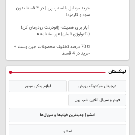
خرید موبایل با اسنپ پی | در ۴ قسط بدون
سود و کارمزد!
1بار برای همیشه زانودردت رودرمان کن!
(تکنولوژی آلمان) ◂پرسشنامه▸
تا 70 درصد تخفیف محصولات جین وست +
خرید در 4 قسط
لینکستان
دیجیتال مارکتینگ رویش
لوازم یدکی موتور
فیلم و سریال آنلاین شب بین
امشو | جدیدترین فیلم‌ها و سریال‌ها
امشو