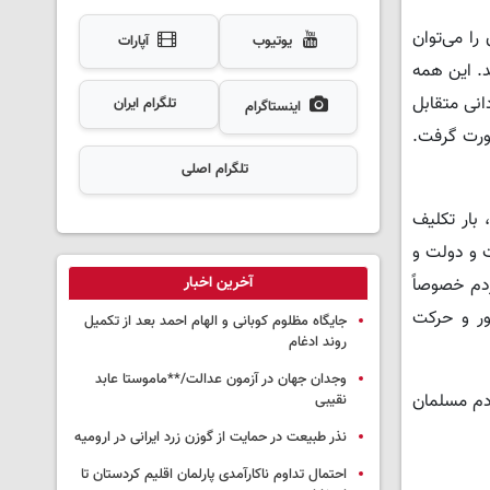
را می‌توان
یوتیوب
آپارات
. این همه
انی متقابل
تلگرام ایران
اینستاگرام
صورت گرفت.
تلگرام اصلی
بار تکلیف
ت و دولت و
آخرین اخبار
دم خصوصاً
ور و حرکت
جایگاه مظلوم کوبانی و الهام احمد بعد از تکمیل
روند ادغام
وجدان جهان در آزمون عدالت/**ماموستا عابد
دم مسلمان
نقیبی
نذر طبیعت در حمایت از گوزن زرد ایرانی در ارومیه
احتمال تداوم ناکارآمدی پارلمان اقلیم کردستان تا