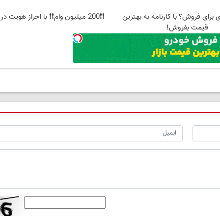
20 داری برای فروش؟ با کارنامه به بهترین
❗❗200 میلیون وام❗❗ با احراز هویت در آبان تتر
قیمت بفروش!