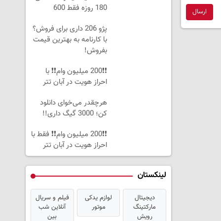
180 روزه فقط 600
ارسال
هزارتومان!!
پژو 206 داری برای فروش؟
با کارنامه به بهترین قیمت
بفروش!
❗❗200 میلیون وام❗❗ با
احراز هویت در آبان تتر
هرچقدر می‌خوای دانلود
کن؛ 3000 گیگ داری!!
❗❗200 میلیون وام❗❗ فقط با
احراز هویت در آبان تتر
لینکستان
دیجیتال
لوازم یدکی
فیلم و سریال
مارکتینگ
موتور
آنلاین شب
رویش
بین