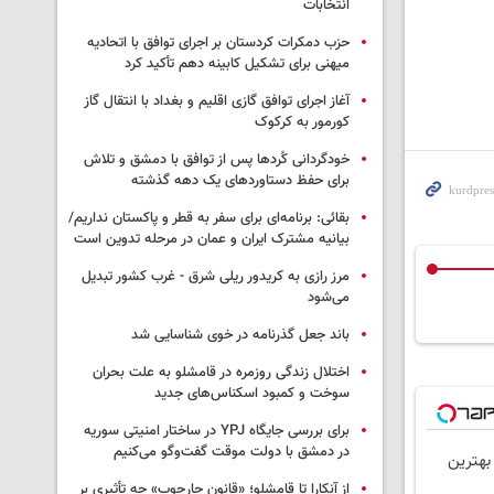
انتخابات
حزب دمکرات کردستان بر اجرای توافق با اتحادیه
میهنی برای تشکیل کابینه دهم تأکید کرد
آغاز اجرای توافق گازی اقلیم و بغداد با انتقال گاز
کورمور به کرکوک
خودگردانی کُردها پس از توافق با دمشق و تلاش
برای حفظ دستاوردهای یک دهه گذشته
بقائی: برنامه‌ای برای سفر به قطر و پاکستان نداریم/
بیانیه مشترک ایران و عمان در مرحله تدوین است
مرز رازی به کریدور ریلی شرق - غرب کشور تبدیل
می‌شود
باند جعل گذرنامه در خوی شناسایی شد
اختلال زندگی روزمره در قامشلو به علت بحران
سوخت و کمبود اسکناس‌های جدید
برای بررسی جایگاه YPJ در ساختار امنیتی سوریه
در دمشق با دولت موقت گفت‌وگو می‌کنیم
 بهترین
از آنکارا تا قامشلو؛ «قانون چارچوب» چه تأثیری بر