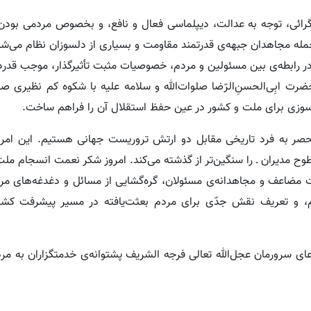
گرائی، توجه به عدالت، دیپلماسی فعال و نافع، و بخصوص مردمی بودن 
ه مجاهدان جبهه‌ی قدرتمند مقاومت و بسیاری از دلسوزان نظام می‌شد
 در رابطه‌ی بین مسئولین و مردم، خصوصیات مثبت تأثیرگذار، موجب قدرد
ضرت ابِی‌الحسنِ‌الرّضا صلوات‌الله و سلامه ‌علیه با شکوه کم نظیری 
سوزی برای ملت و کشور در عین حفظ استقلال آن را فراهم ساخت.
نحصر به فرد تاریخی مقابل دو ارتش تروریست جهانی هستیم. این امر، 
وح مدیران ـ را سنگین‌تر از گذشته می‌کند. امروز شکر نعمت انسجام مل
 مضاعف و مجاهدانه‌ی مسئولان، گره‌گشایی از مسائل و دغدغه‌های مر
 و تعریف نقش جدّی برای مردم بعثت‌یافته در مسیر پیشرفت کش
 سرورمان عجل‌الله تعالی فرجه‌ الشریف پشتوانه‌ی خدمتگزاران به مر