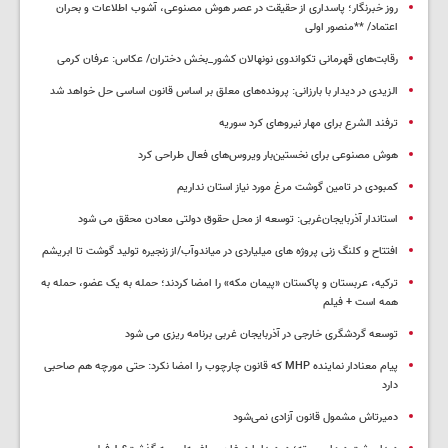
روز خبرنگار؛ پاسداری از حقیقت در عصر هوش مصنوعی، آشوب اطلاعات و بحران
اعتماد/ **منصور اولی
رقابت‌های قهرمانی تکواندوی نونهالان کشور_بخش دختران/ عکاس: عرفان کرمی
الزیدی در دیدار با بارزانی: پرونده‌های معلق بر اساس قانون اساسی حل خواهد شد
ترفند الشرع برای مهار نیروهای کرد سوریه
هوش مصنوعی برای نخستین‌بار ویروس‌های فعال طراحی کرد
کمبودی در تامین گوشت مرغ مورد نیاز استان نداریم
استاندار آذربایجان‌غربی: توسعه از محل حقوق دولتی معادن محقق می شود
افتتاح و کلنگ زنی پروژه های میلیاردی در میاندوآب/از زنجیره تولید گوشت تا ابریشم
ترکیه، عربستان و پاکستان «پیمان مکه» را امضا کردند؛ حمله به یک عضو، حمله به
همه است + فیلم
توسعه گردشگری خارجی در آذربایجان غربی برنامه ریزی می شود
پیام معنادار نماینده MHP که قانون چارچوب را امضا نکرد: حتی مورچه هم صاحبی
دارد
دمیرتاش مشمول قانون آزادی نمی‌شود