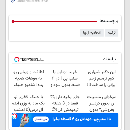
برچسب‌ها
ترکیه
اتحادیه اروپا
تبلیغات
این دکتر شیرازی
خرید موبایل با
لطافت و زیبایی رو
کرم ترمیم زخم
اسنپ پی | در ۴
به موهات هدیه
ایرانی را ساخت!!!
قسط بدون سود و
بده! شامپو جلبک
کارمزد!
اسپیرولینا
میخوایی ماشینت
جای بخیه داری؟؟
با جلبک لاغری تو
رو بدون دردسر
فقط در 3 هفته
یک ماه به وزن ایده
بفروشی؟ بدون
ترمیمش کن!😍
آل برس(تا امشب
کمیسیون
تخفیف ویژه)