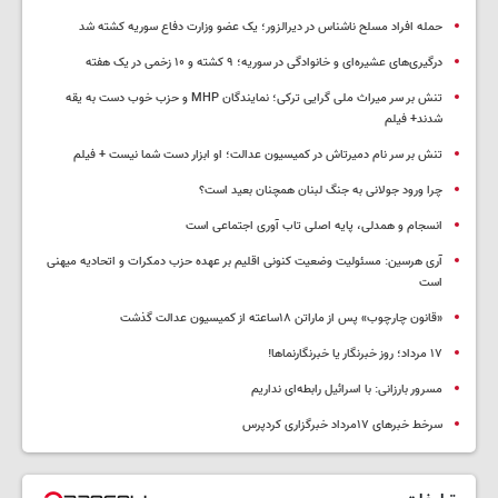
حمله افراد مسلح ناشناس در دیرالزور؛ یک عضو وزارت دفاع سوریه کشته شد
درگیری‌های عشیره‌ای و خانوادگی در سوریه؛ ۹ کشته و ۱۰ زخمی در یک هفته
تنش بر سر میراث ملی گرایی ترکی؛ نمایندگان MHP و حزب خوب دست به یقه
شدند+ فیلم
تنش بر سر نام دمیرتاش در کمیسیون عدالت؛ او ابزار دست شما نیست + فیلم
چرا ورود جولانی به جنگ لبنان همچنان بعید است؟
انسجام و همدلی، پایه اصلی تاب آوری اجتماعی است
آری هرسین: مسئولیت وضعیت کنونی اقلیم بر عهده حزب دمکرات و اتحادیه میهنی
است
«قانون چارچوب» پس از ماراتن ۱۸ساعته از کمیسیون عدالت گذشت
١٧ مرداد؛ روز خبرنگار یا خبرنگارنماها!
مسرور بارزانی: با اسرائیل رابطه‌ای نداریم
سرخط خبرهای ۱۷مرداد خبرگزاری کردپرس