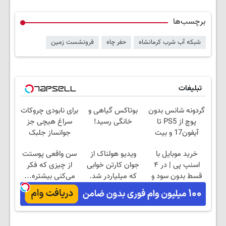
برچسب‌ها
شبکه آب شرب کرمانشاه
حفر چاه
فرونشست زمین
تبلیغات
گردونه شانس بدون
بوتاکس گیاهی و
برای نابودی چروکات
پوچ از PS5 تا
خانگی رسید!
سراغ هیچی جز
آیفون17 و بیت
جوانساز جلبک
کوین 🔥
نرو(تخفیف40%)
خرید موبایل با
ویدیو هولناک از
سن واقعی پوستت
اسنپ پی | در ۴
جوان کارتن خوابی
از چیزی که فکر
قسط بدون سود و
که میلیاردر شد.
می‌کنی بیشتره...
کارمزد!
آموزش رایگان