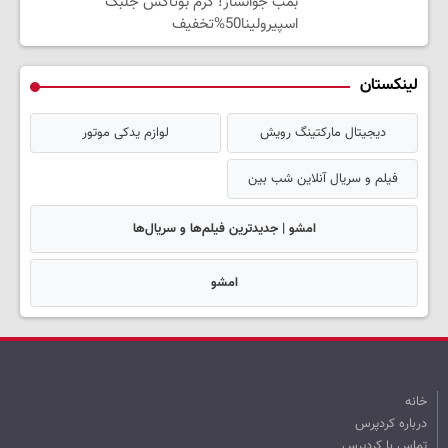
بمب جوانساز! کرم بوتاکس جلبک
اسپیرولینا50%تخفیف
لینکستان
دیجیتال مارکتینگ رویش
لوازم یدکی موتور
فیلم و سریال آنلاین شب بین
امشو | جدیدترین فیلم‌ها و سریال‌ها
امشو
خانه
درباره کردپرس
تماس با کردپرس