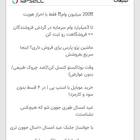
تبلیغات
❗❗200 میلیون وام❗❗ فقط با احراز هویت
تا 3میلیارد وام سرمایه در گردش فروشندگان
=> فروشگاهت رو ثبت کن
ماشین پژو پارس برای فروش داری؟ اینجا
سریع بفروشش
وقت بوتاکستو کنسل کن!(ضد چروک طبیعی/
بدون عوارض)
خرید موبایل با اسنپ پی | در ۴ قسط بدون
سود و کارمزد!
عید امسال طوری جوون شو که هیچکس
نشناستت
با جوانساز جلبک عید امسال ۱۰سال جوون تری