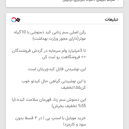
سرخط خبرهای ۱۷مرداد خبرگزاری کردپرس
تبلیغات
رکن اصلی سم زدایی کبد دمنوشی با 10گیاه
موثر(دارای مجوز وزارت بهداشت)
تا 3میلیارد وام سرمایه در گردش فروشندگان
=> فروشگاهت رو ثبت کن
این نوشیدنی قاتل کبدچربتان است
با این نوشیدنی گیاهی حال کبدتو خوب
کن۵۵٪تخفیف
این دمنوش سم زدا، قهرمان سلامت کبده.(با
55% تخفیف بخرش)
خرید موبایل با اسنپ پی | در ۴ قسط بدون
سود و کارمزد!