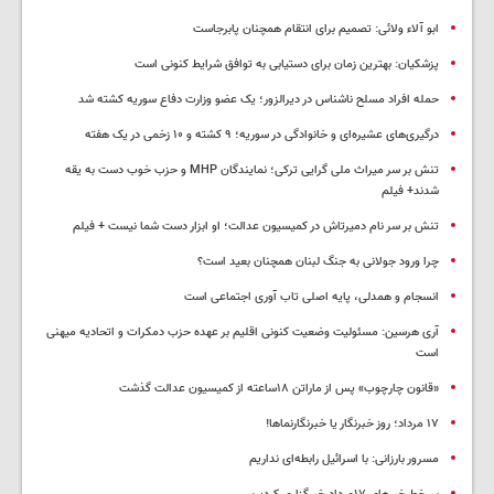
ابو آلاء ولائی: تصمیم برای انتقام همچنان پابرجاست
پزشکیان‌: بهترین زمان برای دستیابی به توافق شرایط کنونی است
حمله افراد مسلح ناشناس در دیرالزور؛ یک عضو وزارت دفاع سوریه کشته شد
درگیری‌های عشیره‌ای و خانوادگی در سوریه؛ ۹ کشته و ۱۰ زخمی در یک هفته
تنش بر سر میراث ملی گرایی ترکی؛ نمایندگان MHP و حزب خوب دست به یقه
شدند+ فیلم
تنش بر سر نام دمیرتاش در کمیسیون عدالت؛ او ابزار دست شما نیست + فیلم
چرا ورود جولانی به جنگ لبنان همچنان بعید است؟
انسجام و همدلی، پایه اصلی تاب آوری اجتماعی است
آری هرسین: مسئولیت وضعیت کنونی اقلیم بر عهده حزب دمکرات و اتحادیه میهنی
است
«قانون چارچوب» پس از ماراتن ۱۸ساعته از کمیسیون عدالت گذشت
١٧ مرداد؛ روز خبرنگار یا خبرنگارنماها!
مسرور بارزانی: با اسرائیل رابطه‌ای نداریم