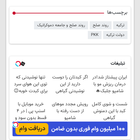
برچسب‌ها
ترکیه
روند صلح
روند صلح و جامعه دموکراتیک
دولت ترکیه
PKK
تبلیغات
ایران پیشتاز شد!در
اگر کبدتان را دوست
تنها نوشیدنی که
درمان ریزش مو با
دارید از این
توی این هوای سرد
شامپو جلبک🔥
نوشیدنی گیاهی
برای کبدت خوبه😉
غافل نشوید
55%تخفیف تا
شست و شوی کامل
رویش مجدد موهای
خرید موبایل با
امشب
کبد با این دمنوش
از دست رفته با
اسنپ پی | در ۴
گیاهی
شامپو
قسط بدون سود و
جلبک45%تخفیف تا
کارمزد!
امشب