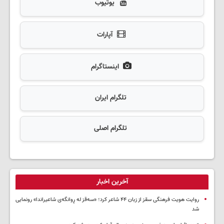
یوتیوب
آپارات
اینستاگرام
تلگرام ایران
تلگرام اصلی
آخرین اخبار
روایت هویت فرهنگی سقز از زبان ۴۴ شاعر کرد؛ «سەقز له ڕوانگەی شاعیراندا» رونمایی
شد