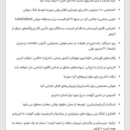
تردد زائران از مرز خسروی نسبت به سال قبل ۶ درصد رشد کرد
اختصاص ۱۰۰ میلیون دلار برای نوسازی نظام پولی سوریه توسط بانک جهانی
«اوین عباسی» عکاس کرد در جمع ۴۱ فینالیست برتر مسابقه جهانی LensCulture
اعتراض اقلیم کردستان به اقدام کرسنت و داناگاز برای تأمین گاز نیروگاه‌های عراق از
کرمور
روز خبرنگار؛ پاسداری از حقیقت در عصر هوش مصنوعی، آشوب اطلاعات و بحران
اعتماد/ **منصور اولی
رقابت‌های قهرمانی تکواندوی نونهالان کشور_بخش دختران/ عکاس: عرفان کرمی
الزیدی در دیدار با بارزانی: پرونده‌های معلق بر اساس قانون اساسی حل خواهد شد
ترفند الشرع برای مهار نیروهای کرد سوریه
هوش مصنوعی برای نخستین‌بار ویروس‌های فعال طراحی کرد
کمبودی در تامین گوشت مرغ مورد نیاز استان نداریم
استاندار آذربایجان‌غربی: توسعه از محل حقوق دولتی معادن محقق می شود
افتتاح و کلنگ زنی پروژه های میلیاردی در میاندوآب/از زنجیره تولید گوشت تا ابریشم
ترکیه، عربستان و پاکستان «پیمان مکه» را امضا کردند؛ حمله به یک عضو، حمله به
همه است + فیلم