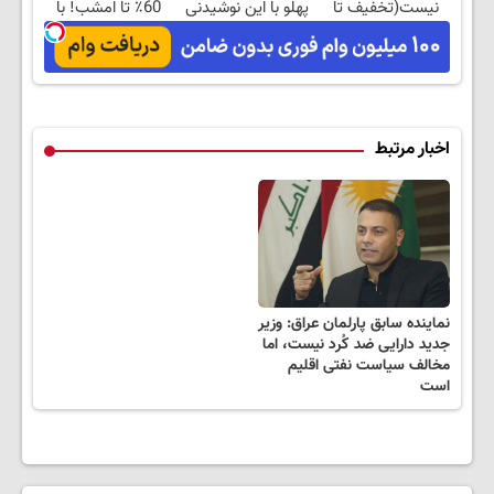
نیست(تخفیف تا
پهلو با این نوشیدنی
60٪ تا امشب! با
امشب)
گیاهی
چربیسوز گیاهی
آسون لاغر شو
اخبار مرتبط
نماینده سابق پارلمان عراق: وزیر
جدید دارایی ضد کُرد نیست، اما
مخالف سیاست نفتی اقلیم
است