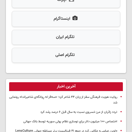
اینستاگرام
تلگرام ایران
تلگرام اصلی
آخرین اخبار
روایت هویت فرهنگی سقز از زبان ۴۴ شاعر کرد؛ «سەقز له ڕوانگەی شاعیراندا» رونمایی
شد
تردد زائران از مرز خسروی نسبت به سال قبل ۶ درصد رشد کرد
اختصاص ۱۰۰ میلیون دلار برای نوسازی نظام پولی سوریه توسط بانک جهانی
«اوین عباسی» عکاس کرد در جمع ۴۱ فینالیست برتر مسابقه جهانی LensCulture