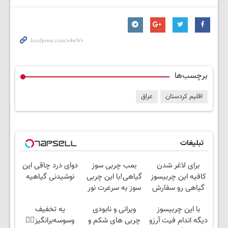
برچسب‌ها
اقلیم کردستان
عراق
تبلیغات
برای لاغر شدن
بمب چربی سوز
دوای درد چاقی این
کافیه این چربیسوز
گیاهی!با این چربی
نوشیدنی گیاهیه
گیاهی رو سفارش
سوز به سرعرت نور
بدی(50%تخفیف تا
لاغر شو با مجوز
با این چربیسوز
ویرانی و نابودی
یه تخفیف
امشب)
بهداشت
دیگه اندام فیت آرزو
چربی های شکم و
وسوسه‌برانگیز👈🏻