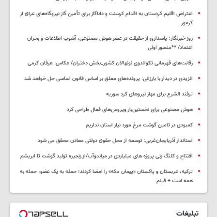
اعتراض اقلیم کردستان به اقدام کرسنت و داناگاز برای تأمین گاز نیروگاه‌های عراق از
کرمور
روز خبرنگار؛ پاسداری از حقیقت در عصر هوش مصنوعی، آشوب اطلاعات و بحران
اعتماد/ **منصور اولی
رقابت‌های قهرمانی تکواندوی نونهالان کشور_بخش دختران/ عکاس: عرفان کرمی
الزیدی در دیدار با بارزانی: پرونده‌های معلق بر اساس قانون اساسی حل خواهد شد
ترفند الشرع برای مهار نیروهای کرد سوریه
هوش مصنوعی برای نخستین‌بار ویروس‌های فعال طراحی کرد
کمبودی در تامین گوشت مرغ مورد نیاز استان نداریم
استاندار آذربایجان‌غربی: توسعه از محل حقوق دولتی معادن محقق می شود
افتتاح و کلنگ زنی پروژه های میلیاردی در میاندوآب/از زنجیره تولید گوشت تا ابریشم
ترکیه، عربستان و پاکستان «پیمان مکه» را امضا کردند؛ حمله به یک عضو، حمله به
همه است + فیلم
تبلیغات