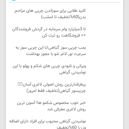
کلید طلایی برای سوزاندن چربی های مزاحم
بدن(60%تخفیف تا امشب)
تا 3میلیارد وام سرمایه در گردش فروشندگان
=> فروشگاهت رو ثبت کن
بمب چربی سوز گیاهی!با این چربی سوز به
سرعرت نور لاغر شو با مجوز بهداشت
ویرانی و نابودی چربی های شکم و پهلو با این
نوشیدنی گیاهی
پرطرفدارترین روش اصولی لاغری آسان👈🏻
چربیسوز گیاهی(تخفیف فقط امروز)
خبر خوب مخصوص شکمو ها! آسون ترین
روش لاغری معرفی شد
نوشیدنی گیاهی محبوب برای افراد دارای اضافه
وزن! 60%تخفیف