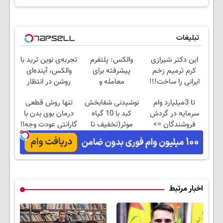
تبلیغات
این دکتر شیرازی
والکس: پلتفرم
تجربه‌ی نوین ترید با
کرم ترمیم زخم
پیشرفته برای
والکس، آینده‌ای
ایرانی را ساخت!!!
معامله و
روشن در انتظار
سرمایه‌گذاری ایمن
شماست
تا 3میلیارد وام
نوشیدنی شفابخش
تنها روش قطعی
سرمایه در گردش
کبد با 10 گیاه
درمان بوی بدن با
فروشندگان =>
موثر(تخفیف تا
گارانتی عودت وجه‼️
فروشگاهت رو ثبت
امشب)
همین الان ببین
کن
اخبار مرتبط