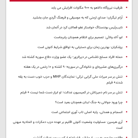
ظرفیت نیروگاه دالاهو به ۹۰۰ مگاوات افزایش می یابد
آرام تیگران؛ صدای ارمنی که به موسیقی و فرهنگ کُردی جان بخشید
نایب‌رئیس بوندستاگ خواستار عفو فعالان کرد در آلمان شد
ابو آلاء ولائی: تصمیم برای انتقام همچنان پابرجاست
پزشکیان‌: بهترین زمان برای دستیابی به توافق شرایط کنونی است
حمله افراد مسلح ناشناس در دیرالزور؛ یک عضو وزارت دفاع سوریه کشته شد
درگیری‌های عشیره‌ای و خانوادگی در سوریه؛ ۹ کشته و ۱۰ زخمی در یک هفته
تنش بر سر میراث ملی گرایی ترکی؛ نمایندگان MHP و حزب خوب دست به یقه
شدند+ فیلم
تنش بر سر نام دمیرتاش در کمیسیون عدالت؛ او ابزار دست شما نیست + فیلم
چرا ورود جولانی به جنگ لبنان همچنان بعید است؟
انسجام و همدلی، پایه اصلی تاب آوری اجتماعی است
آری هرسین: مسئولیت وضعیت کنونی اقلیم بر عهده حزب دمکرات و اتحادیه میهنی
است
«قانون چارچوب» پس از ماراتن ۱۸ساعته از کمیسیون عدالت گذشت