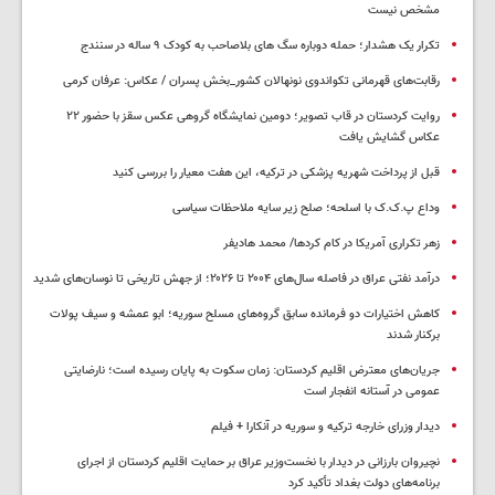
مشخص نیست
تکرار یک هشدار؛ حمله دوباره سگ های بلاصاحب به کودک ۹ ساله در سنندج
رقابت‌های قهرمانی تکواندوی نونهالان کشور_بخش پسران / عکاس: عرفان کرمی
روایت کردستان در قاب تصویر؛ دومین نمایشگاه گروهی عکس سقز با حضور ۲۲
عکاس گشایش یافت
قبل از پرداخت شهریه پزشکی در ترکیه، این هفت معیار را بررسی کنید
وداع پ.ک.ک با اسلحه؛ صلح زیر سایه ملاحظات سیاسی
زهر تکراری آمریکا در کام کردها/ محمد هادیفر
درآمد نفتی عراق در فاصله سال‌های ۲۰۰۴ تا ۲۰۲۶؛ از جهش تاریخی تا نوسان‌های شدید
کاهش اختیارات دو فرمانده سابق گروه‌های مسلح سوریه؛ ابو عمشه و سیف پولات
برکنار شدند
جریان‌های معترض اقلیم کردستان: زمان سکوت به پایان رسیده است؛ نارضایتی
عمومی در آستانه انفجار است
دیدار وزرای خارجه ترکیه و سوریه در آنکارا + فیلم
نچیروان بارزانی در دیدار با نخست‌وزیر عراق بر حمایت اقلیم کردستان از اجرای
برنامه‌های دولت بغداد تأکید کرد