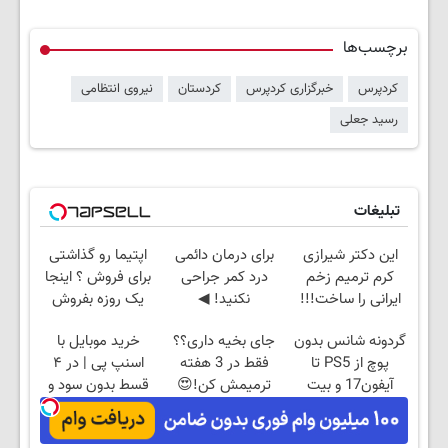
برچسب‌ها
کردپرس
خبرگزاری کردپرس
کردستان
نیروی انتظامی
رسید جعلی
تبلیغات
این دکتر شیرازی
برای درمان دائمی
اپتیما رو گذاشتی
کرم ترمیم زخم
درد کمر جراحی
برای فروش ؟ اینجا
ایرانی را ساخت!!!
نکنید! ◀
یک روزه بفروش
پرسش‌نامه رو پر
گردونه شانس بدون
جای بخیه داری؟؟
خرید موبایل با
کن ▶
پوچ از PS5 تا
فقط در 3 هفته
اسنپ پی | در ۴
آیفون17 و بیت
ترمیمش کن!😍
قسط بدون سود و
کوین 🔥
کارمزد!