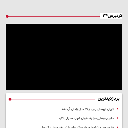
کردپرس۲۴
پربازدیدترین
توران اویسال پس از ۳۱ سال زندان آزاد شد
«قربان رضایی» را به عنوان شهید معرفی کنید
قانون جدید ترکیه؛ پروژه بزرگ‌ برای بازتعریف مسئله کردها