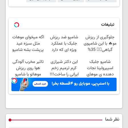
تبلیغات
جلوگیری از ریزش
شامپو ضد ریزش
اگه میخوای موهات
مو🔥 با این شامپوی
جلبک با عملکرد
مثل سبزه عید
گیاهی👌🏻 35%
ویژه ای که دارد
پرپشت بشه شامپو
تخفیف تا امشب🧨
سوژه رسانه ها شد
جلبک بزن
شامپو جلبک
این دکتر شیرازی
تاثیر مخرب آلودگی
اسپیرولینا نجات
کرم ترمیم زخم
هوا روی ریزش
دهنده ی موهای
ایرانی را ساخت!!!
موهاتو با شامپو
شما(۴۰٪تخفیف)
جلبک خنثی کن
نظر شما