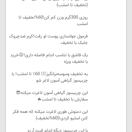
(تخفیف تا امشب)
روزی 300گرم وزن کم کن!60%تخفیف تا
امشب
فرمول جوانسازی پوست لو رفت!کرم ضدچروک
جلبک با تخفیف
یک قاشق با تناسب اندام فاصله داری!😲خرید
با تخفیف ویژه
یه تخفیف وسوسه‌برانگیز👈🏻 60٪ تا امشب! با
چربیسوز گیاهی آسون لاغر شو
این چربیسوز گیاهی آسون لاغرت میکنه😎
سفارش با تخفیف تا امشب🔥
این دمنوش طوری لاغرت میکنه که همه فکر
کنن اسلیو کردی!(60%تخفیف)
با این چربیسوز دیگه اندام فیت آرزو