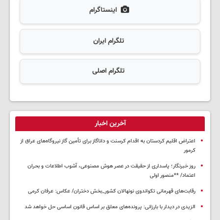
اینستاگرام
تلگرام ایران
تلگرام اصلی
آخرین اخبار
اعتراض اقلیم کردستان به اقدام کرسنت و داناگاز برای تأمین گاز نیروگاه‌های عراق از
کرمور
روز خبرنگار؛ پاسداری از حقیقت در عصر هوش مصنوعی، آشوب اطلاعات و بحران
اعتماد/ **منصور اولی
رقابت‌های قهرمانی تکواندوی نونهالان کشور_بخش دختران/ عکاس: عرفان کرمی
الزیدی در دیدار با بارزانی: پرونده‌های معلق بر اساس قانون اساسی حل خواهد شد