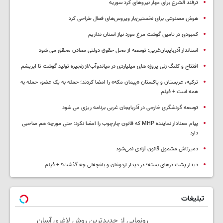
ترفند الشرع برای مهار نیروهای کرد سوریه
هوش مصنوعی برای نخستین‌بار ویروس‌های فعال طراحی کرد
کمبودی در تامین گوشت مرغ مورد نیاز استان نداریم
استاندار آذربایجان‌غربی: توسعه از محل حقوق دولتی معادن محقق می شود
افتتاح و کلنگ زنی پروژه های میلیاردی در میاندوآب/از زنجیره تولید گوشت تا ابریشم
ترکیه، عربستان و پاکستان «پیمان مکه» را امضا کردند؛ حمله به یک عضو، حمله به
همه است + فیلم
توسعه گردشگری خارجی در آذربایجان غربی برنامه ریزی می شود
پیام معنادار نماینده MHP که قانون چارچوب را امضا نکرد: حتی مورچه هم صاحبی
دارد
دمیرتاش مشمول قانون آزادی نمی‌شود
دیدار پشت درهای بسته؛ در دیدار اردوغان و باغچه‌لی چه گذشت؟ + فیلم
تبلیغات
رونمایی از جدیدترین روش لاغری آسان