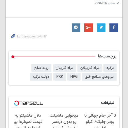
کد مطلب
2795125
برچسب‌ها
ترکیه
مراد قاراییلان
مراد قارایلان
روند صلح
نیروهای مدافع خلق
HPG
PKK
دولت ترکیه
تبلیغات
تا آخر جام جهانی با
میخوایی ماشینت
دلال ماشینتو به
پودر جلبک7 کیلو
رو بدون دردسر
قیمت نمیخره! بیا