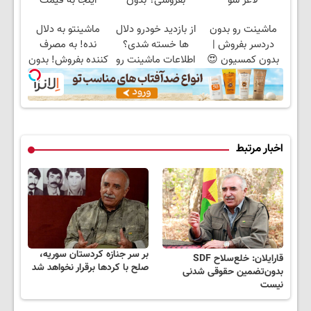
لاغر شو
بفروشی؟ بدون
اینجا به قیمت
کمیسیون
بفروش*فقط خریدار
ماشینت رو بدون
از بازدید خودرو دلال
ماشینتو به دلال
واقعی*
دردسر بفروش |
ها خسته شدی؟
نده! به مصرف
بدون کمسیون 😍
اطلاعات ماشینت رو
کننده بفروش! بدون
اینجا ثبت کن
پاسخ به یک تماس
اخبار مرتبط
بر سر جنازه کردستان سوریه،
قارایلان: خلع‌سلاح SDF
صلح با کردها برقرار نخواهد شد
بدون‌تضمین حقوقی شدنی
نیست