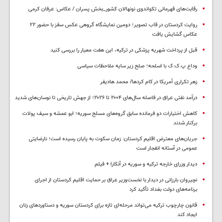
رقابت‌های قهرمانی تکواندوی نونهالان کشور_بخش پسران / عکاس: عرفان کرمی
روایت کردستان در قاب تصویر؛ دومین نمایشگاه گروهی عکس سقز با حضور ۲۲
عکاس گشایش یافت
قبل از پرداخت شهریه پزشکی در ترکیه، این هفت معیار را بررسی کنید
وداع پ.ک.ک با اسلحه؛ صلح زیر سایه ملاحظات سیاسی
زهر تکراری آمریکا در کام کردها/ محمد هادیفر
درآمد نفتی عراق در فاصله سال‌های ۲۰۰۴ تا ۲۰۲۶؛ از جهش تاریخی تا نوسان‌های شدید
کاهش اختیارات دو فرمانده سابق گروه‌های مسلح سوریه؛ ابو عمشه و سیف پولات
برکنار شدند
جریان‌های معترض اقلیم کردستان: زمان سکوت به پایان رسیده است؛ نارضایتی
عمومی در آستانه انفجار است
دیدار وزرای خارجه ترکیه و سوریه در آنکارا + فیلم
نچیروان بارزانی در دیدار با نخست‌وزیر عراق بر حمایت اقلیم کردستان از اجرای
برنامه‌های دولت بغداد تأکید کرد
قانون چارچوب ترکیه می‌تواند مرحله‌ای تازه برای کردستان سوریه و دستاوردهای زنان
ایجاد کند