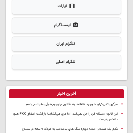
آپارات
اینستاگرام
تلگرام ایران
تلگرام اصلی
آخرین اخبار
سزگین تانریکولو: با وجود انتقادها به «قانون چارچوب» رأی مثبت می‌دهم
این قانون مسئله کرد را حل نمی‌کند، اما دری می‌گشاید/ بازگشت اعضای PKK هنوز
مشخص نیست
تکرار یک هشدار؛ حمله دوباره سگ های بلاصاحب به کودک ۹ ساله در سنندج