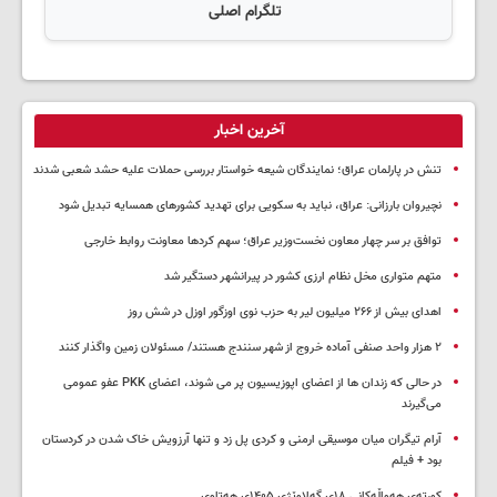
تلگرام اصلی
آخرین اخبار
تنش در پارلمان عراق؛ نمایندگان شیعه خواستار بررسی حملات علیه حشد شعبی شدند
نچیروان بارزانی: عراق، نباید به سکویی برای تهدید کشورهای همسایه تبدیل شود
توافق بر سر چهار معاون نخست‌وزیر عراق؛ سهم کردها معاونت روابط خارجی
متهم متواری مخل نظام ارزی کشور در پیرانشهر دستگیر شد
اهدای بیش از ۲۶۶ میلیون لیر به حزب نوی اوزگور اوزل در شش روز
۲ هزار واحد صنفی آماده خروج از شهر سنندج هستند/ مسئولان زمین واگذار کنند
در حالی که زندان ها از اعضای اپوزیسیون پر می شوند، اعضای PKK عفو عمومی
می‌گیرند
آرام تیگران میان موسیقی ارمنی و کردی پل زد و تنها آرزویش خاک شدن در کردستان
بود + فیلم
کورتەی هەواڵەکانی ۱۸ی گەلاوێژی ۱۴۰۵ی هەتاوی