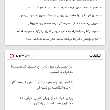
ادعای عبدالقادر سلوی درباره محرومیت دمیرتاش از عفو تکذیب شد
صدور ضرب‌الاجل یک‌ماهه برای بهره برداری شبکه آبیاری بادین‌آباد پیرانشهر
مروری بر سه دهه فعالیت هنرمند کُرد در صحنه هنر و رسانه بریتانیا
جبهه ترکمانی خواستار تداوم حضور نیروهای فدرال در کرکوک و دوزخورماتو شد
آیا توافق نفتی با آمریکا می‌تواند ساختار انرژی سوریه را دگرگون کند؟
تبلیغات
این نوشیدنی قوی ترین چربیسوز گیاهیست!
تخفیف تا امشب
تا 3میلیارد وام سرمایه در گردش فروشندگان
=> فروشگاهت رو ثبت کن
ویدیو هولناک از جوان کارتن خوابی که
میلیاردر شد. آموزش رایگان