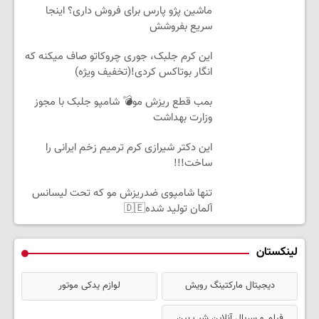
ماشین پژو پارس برای فروش داری؟ اینجا
سریع بفروشش
این کرم جلبک، جوری چروکاتو صاف میکنه که
انگار بوتاکس کردی!(تخفیف ویژه)
بمب قطع ریزش مو💣 شامپو جلبک با مجوز
وزارت بهداشت
این دکتر شیرازی کرم ترمیم زخم ایرانی را
ساخت!!!
تنها شامپوی ضدریزش مو که تحت لیسانس
آلمان تولید شده🇩🇪
لینکستان
دیجیتال مارکتینگ رویش
لوازم یدکی موتور
فیلم و سریال آنلاین شب بین