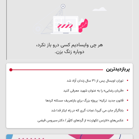
پربازدیدترین
توران اویسال پس از ۳۱ سال زندان آزاد شد
«قربان رضایی» را به عنوان شهید معرفی کنید
قانون جدید ترکیه؛ پروژه بزرگ‌ برای بازتعریف مسئله کردها
باباگرگر جان می گیرد/ نجات گری که در راه ایثار فدا شد
عکس‌های «لارنس لکهارت» از کُردهای کلهُر / دکتر سیروس فیضی