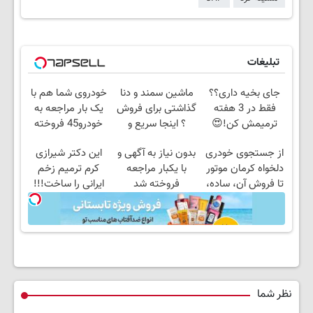
تبلیغات
جای بخیه داری؟؟
ماشین سمند و دنا
خودروی شما هم با
فقط در 3 هفته
گذاشتی برای فروش
یک بار مراجعه به
ترمیمش کن!😍
؟ اینجا سریع و
خودرو45 فروخته
راحت بفروش
خواهد شد
از جستجوی خودری
بدون نیاز به آگهی و
این دکتر شیرازی
دلخواه کرمان موتور
با یکبار مراجعه
کرم ترمیم زخم
تا فروش آن، ساده،
فروخته شد
ایرانی را ساخت!!!
بی واسطه و
مستقیم
نظر شما