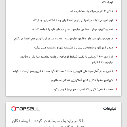
ایجاد کند
قاتل ٣ نفر در میاندوآب بخشیده شد
اوجالان می‌تواند در امرالی با روزنامه‌نگاران و دانشگاهیان دیدار کند
نعمان کورتولموش: «قانون چارچوب» درِ دوره‌ای تازه را خواهد گشود
پروین بولدان:من پای «قانون چارچوب» را به نام سری ثریا اوندر هم امضا می کنم
دیدار اردوغان و باغچه‌لی پیش از نشست شورای امنیت ملی ترکیه
از آزادی ۳۹۰۰ زندانی تا تغییر شرایط اوجالان؛ روایت نماینده دیاربکر از «قانون
چارچوب» + فیلم
قانون صلح آغاز مرحله‌ای تاریخی است / مسئله کُرد مسئله تروریسم نیست + فیلم
کورتەی هەواڵەکانی ۱۵ی گەلاوێژی ۱۴۰۵ی هەتاوی
محمد قاضی؛ کُردی که ادبیات جهان را فارسی کرد
تبلیغات
تا 3میلیارد وام سرمایه در گردش فروشندگان