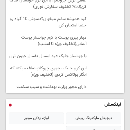
عمقی ترین چروکاتو، با این کرم جوانساز، صاف
کن(50% تخفیف سفارش فوری)
کبد همیشه سالم میخوای؟دمنوش 10 گیاه رو
حتما امتحان کن
مهار پیری پوست با کرم جوانساز پوست
آلمانی(تخفیف ویژه تا امشب)
با جوانساز جلبک عید امسال ۱۰سال جوون تری
این کرم جلبک، جوری چروکاتو صاف میکنه که
انگار بوتاکس کردی!(تخفیف ویژه)
دارای مجوز وزارت بهداشت و سیب سلامت
لینکستان
دیجیتال مارکتینگ رویش
لوازم یدکی موتور