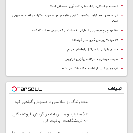
انسجام و همدلی، پایه اصلی تاب آوری اجتماعی است
آری هرسین: مسئولیت وضعیت کنونی اقلیم بر عهده حزب دمکرات و اتحادیه میهنی
است
«قانون چارچوب» پس از ماراتن ۱۸ساعته از کمیسیون عدالت گذشت
١٧ مرداد؛ روز خبرنگار یا خبرنگارنماها!
مسرور بارزانی: با اسرائیل رابطه‌ای نداریم
سرخط خبرهای ۱۷مرداد خبرگزاری کردپرس
آذربایجان غربی از اواسط هفته خنک می شود
تبلیغات
لذت زندگی و سلامتی با دمنوش گیاهی کبد
تا 3میلیارد وام سرمایه در گردش فروشندگان
=> فروشگاهت رو ثبت کن