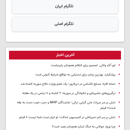
تلگرام ایران
تلگرام اصلی
آخرین اخبار
ابو آلاء ولائی: تصمیم برای انتقام همچنان پابرجاست
پزشکیان‌: بهترین زمان برای دستیابی به توافق شرایط کنونی است
حمله افراد مسلح ناشناس در دیرالزور؛ یک عضو وزارت دفاع سوریه کشته شد
درگیری‌های عشیره‌ای و خانوادگی در سوریه؛ ۹ کشته و ۱۰ زخمی در یک هفته
تنش بر سر میراث ملی گرایی ترکی؛ نمایندگان MHP و حزب خوب دست به یقه
شدند+ فیلم
تنش بر سر نام دمیرتاش در کمیسیون عدالت؛ او ابزار دست شما نیست + فیلم
چرا ورود جولانی به جنگ لبنان همچنان بعید است؟