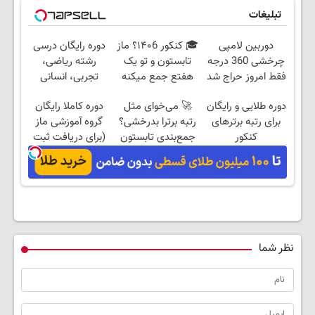
تبلیغات
دوربین لامپی
🎓 کنکور ۱۴۰6؟ ماز
دوره رایگان درسی
چرخشی 360 درجه
تابستون و تو یک
رشته ریاضی،
فقط امروز حراج شد
هفتع جمع میکنه
تجربی، انسانی
🔥 پرداخت درب
🏆
(رایگان بگیرش)
دوره طلایی و رایگان
🚀 می‌خوای مثل
دوره کاملا رایگان
منزل
برای رتبه برترهای
رتبه برترا بدرخشی؟
گروه آموزشی ماز
کنکور
جمع‌بندی تابستون
(برای دریافت ثبت
فقط در یک هفته
نام کن)
📚
نظر شما