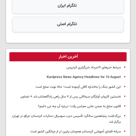
تلگرام ایران
تلگرام اصلی
آخرین اخبار
سرخط خبرهای ۱۹مرداد خبرگزاری کردپرس
Kurdpress News Agency Headlines for 10 August
این کشور جنگ را به‌اندازه کافی آزموده است؛ حالا نوبت صلح است
نخستین کاروان آوارگان سره‌کانی پس از ۷ سال راهی زادگاهشان شد + تصاویر
قانون صلح به صحن علنی مجلس رفت؛ درباره آن چه می دانیم؟
بزرگداشت پنجاهمین سالگرد تأسیس حزب سوسیال دمکرات کردستان عراق در تهران
برگزار شد
سرانه فضای آموزشی کردستان همچنان پایین تر از میانگین کشور است