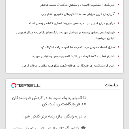
خبرنگاران؛ مغضوب فاسدان و مغفول حاکمان/ محمد هادیفر
آذربایجان غربی میزبان مسابقات قهرمانی کشوری ناشنوایان
درگیری میان قبایل عرب در حمص سوریه؛ شماری کشته و زخمی شدند
بازسازماندهی حضور روسیه در سواحل سوریه؛ پایگاه‌های نظامی به مراکز آموزشی
تبدیل می‌شوند
سارق قطعات خودرو در سنندج به ۱۸ فقره سرقت اعتراف کرد
تعلیق فعالیت ۵۷۸ کارمند در پالایشگاه‌های حمص و بانیاس سوریه
آیین گرامیداشت روز خبرنگار در زورخانه شهید شکوهی/ عکاس: عرفان کرمی
تبلیغات
تا 3میلیارد وام سرمایه در گردش فروشندگان
=> فروشگاهت رو ثبت کن
با دوره رایگان ماز، رتبه برتر کنکور شو!
🎓 کنکور ۱۴۰5؟ ماز تابستون و تو یک هفتع