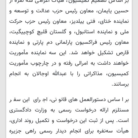
بر اساس تصمیم کمیسیون، هیأت اعزامی سه نفره از
حسین یایمان، معاون رئیس حزب عدالت و توسعه و
نماینده ختای، فتی ییلدیز، معاون رئیس حزب حرکت
ملی‌ و نماینده استانبول، و گلستان قلیچ کوچییگیت،
معاون رئیس فراکسیون پارلمانی دم پارتی و نماینده
قارص تشکیل خواهد شد. این سه نماینده مأموریت
خواهند داشت به امرالی رفته و در چارچوب مأموریت
کمیسیون، مذاکراتی را با عبدالله اوجالان به انجام
برسانند.
بر اساس دستورالعمل‌های قانونی، اجرای این سفر
مستلزم ارائه درخواست رسمی به وزارت دادگستری
است. پس از ثبت این درخواست و تکمیل روند اداری،
هیأت سه‌نفره برای انجام دیدار رسمی راهی جزیره