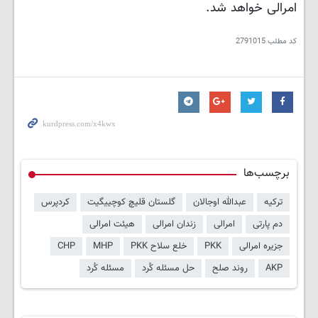
امرالی خواهد شد.
کد مطلب
2791015
برچسب‌ها
ترکیه
عبدالله اوجالان
گلستان قلیچ کوچییگیت
کردپرس
دم پارتی
امرالی
زندان امرالی
هیئت امرالی
جزیره امرالی
PKK
خلع سلاح PKK
MHP
CHP
AKP
روند صلح
حل مسئله کُرد
مسئله کُرد