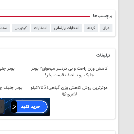
برچسب‌ها
عراق
کردها
انتخابات پارلمانی
انتخابات
کردپرس
محمد
تبلیغات
کاهش وزن راحت و بی دردسر میخوای؟ پودر
پودر جلب
جلبک رو با نصف قیمت بخر!
موثرترین روش کاهش وزن گیاهی! 5تا۷کیلو
پودر جلبک چر
لاغری😍