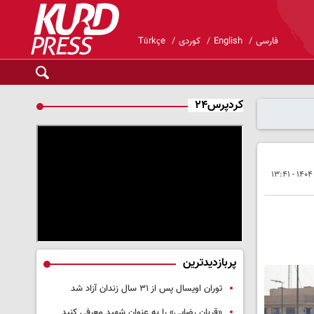
فارسی
English
کوردی
Türkçe
کردپرس۲۴
پربازدیدترین
توران اویسال پس از ۳۱ سال زندان آزاد شد
«قربان رضایی» را به عنوان شهید معرفی کنید