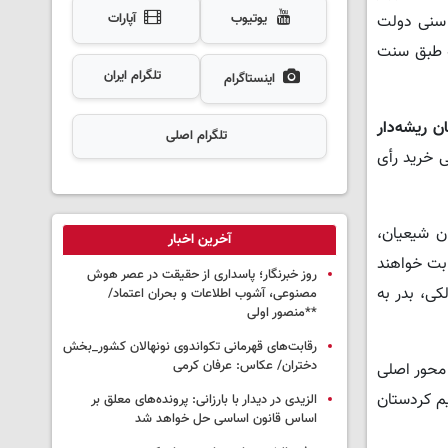
یوتیوب
آپارات
 سنی دولت
ه طبق سنت
تلگرام ایران
اینستاگرام
ن ریشه‌دار
تلگرام اصلی
ی خرید رأی
ن شیعیان،
آخرین اخبار
نیز ۳۱ ائتلاف، ۳۸ حزب و ۷۵ نامزد مستقل رقابت خواهند
روز خبرنگار؛ پاسداری از حقیقت در عصر هوش
کی، بدر به
مصنوعی، آشوب اطلاعات و بحران اعتماد/
**منصور اولی
رقابت‌های قهرمانی تکواندوی نونهالان کشور_بخش
دختران/ عکاس: عرفان کرمی
 محور اصلی
م کردستان
الزیدی در دیدار با بارزانی: پرونده‌های معلق بر
اساس قانون اساسی حل خواهد شد