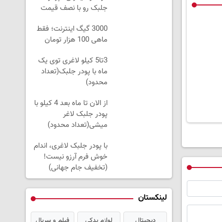
جلبک رو با نصف قیمت
بخر!
3000 گیگ اینترنت؛ فقط
ماهی 100 هزار تومان
3تا5 کیلو لاغری توی یک
ماه با پودر جلبک(تعداد
محدود)
از الان تا ماه بعد 4 کیلو با
پودر جلبک لاغر
میشی(تعداد محدود)
با پودر جلبک لاغری، اندام
خوش فرم آرزو نیست!
(تخفیف جام جهانی)
لینکستان
دیجیتال
لوازم یدکی
فیلم و سریال