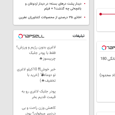
دیدار پشت درهای بسته؛ در دیدار اردوغان و
باغچه‌لی چه گذشت؟ + فیلم
اخاذی ۳۵ درصدی از محصولات کشاورزان عفرین
تبلیغات
لاغری بدون رژیم و ورزش؟
فقط با پودر جلبک
چریبسوز🔥
⏳فرصت محدود!! 3000گیگ اینترنت خانگی 180
خبر خوش❗❗ 10کیلو لاغری
تو دوماه💣 (خرید با
د محدود)
تخفیف🔥)
پودر جلبک لاغری رو به
قیمت قدیم بخر
کاهش وزن راحت و بی
دردسر میخوای؟ پودر