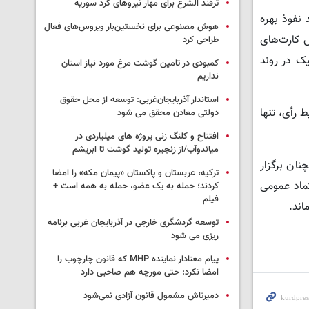
ترفند الشرع برای مهار نیروهای کرد سوریه
 نفوذ بهره
هوش مصنوعی برای نخستین‌بار ویروس‌های فعال
ش کارت‌های
طراحی کرد
یک در روند
کمبودی در تامین گوشت مرغ مورد نیاز استان
نداریم
استاندار آذربایجان‌غربی: توسعه از محل حقوق
ن باشد. از میان حدود ۳۰ میلیون واجد شرایط رأی، تنها
دولتی معادن محقق می شود
افتتاح و کلنگ زنی پروژه های میلیاردی در
میاندوآب/از زنجیره تولید گوشت تا ابریشم
نان برگزار
ترکیه، عربستان و پاکستان «پیمان مکه» را امضا
تماد عمومی
کردند؛ حمله به یک عضو، حمله به همه است +
فیلم
اند.
توسعه گردشگری خارجی در آذربایجان غربی برنامه
ریزی می شود
پیام معنادار نماینده MHP که قانون چارچوب را
امضا نکرد: حتی مورچه هم صاحبی دارد
دمیرتاش مشمول قانون آزادی نمی‌شود