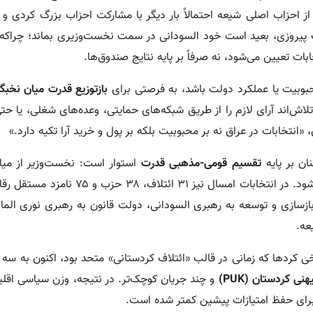
 احزاب اصلی شیعه احتمالاً بار دیگر با مشارکت احزاب بزرگ کردی و
ت پیروزی، بعید است خود السودانی در سمت نخست‌وزیری بماند؛ چراک
ات تعیین می‌شود، نه صرفاً بر پایه نتایج صندوق‌ها.
بوبیت یا عملکرد دولت باشد، به فرصتی برای
بازتوزیع قدرت میان نخبگا
‌اند آرای لازم را از طریق شبکه‌های حمایتی، وعده‌های شغلی، یا حت
انتخابات در عراق نه بر محبوبیت بلکه بر پول و خرید آرا تکیه دارد.»
ن بر پایه
تقسیم قومی-مذهبی قدرت
استوار است: نخست‌وزیر از میا
رئیس‌جمهور از کردها و رئیس پارلمان از اهل‌سنت انتخاب می‌شود. در انتخابات امسال 
ازسازی و توسعه به رهبری السودانی، دولت قانون به رهبری نوری المال
عه.
خی کردها که زمانی در قالب «ائتلاف کردستانی» متحد بود، اکنون به سه
یهنی کردستان
(PUK)
و چند جریان کوچک‌تر. در نتیجه، وزن سیاسی اقلی
 برای حفظ امتیازات پیشین کمتر شده است.