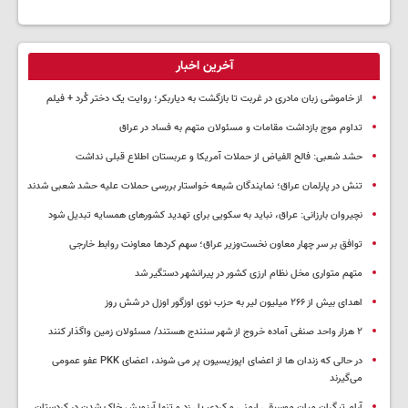
آخرین اخبار
از خاموشی زبان مادری در غربت تا بازگشت به دیاربکر؛ روایت یک دختر کُرد + فیلم
تداوم موج بازداشت مقامات و مسئولان متهم به فساد در عراق
حشد شعبی: فالح الفیاض از حملات آمریکا و عربستان اطلاع قبلی نداشت
تنش در پارلمان عراق؛ نمایندگان شیعه خواستار بررسی حملات علیه حشد شعبی شدند
نچیروان بارزانی: عراق، نباید به سکویی برای تهدید کشورهای همسایه تبدیل شود
توافق بر سر چهار معاون نخست‌وزیر عراق؛ سهم کردها معاونت روابط خارجی
متهم متواری مخل نظام ارزی کشور در پیرانشهر دستگیر شد
اهدای بیش از ۲۶۶ میلیون لیر به حزب نوی اوزگور اوزل در شش روز
۲ هزار واحد صنفی آماده خروج از شهر سنندج هستند/ مسئولان زمین واگذار کنند
در حالی که زندان ها از اعضای اپوزیسیون پر می شوند، اعضای PKK عفو عمومی
می‌گیرند
آرام تیگران میان موسیقی ارمنی و کردی پل زد و تنها آرزویش خاک شدن در کردستان