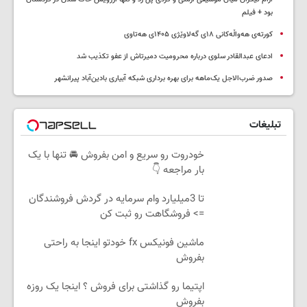
بود + فیلم
کورتەی هەواڵەکانی ۱۸ی گەلاوێژی ۱۴۰۵ی هەتاوی
ادعای عبدالقادر سلوی درباره محرومیت دمیرتاش از عفو تکذیب شد
صدور ضرب‌الاجل یک‌ماهه برای بهره برداری شبکه آبیاری بادین‌آباد پیرانشهر
تبلیغات
خودروت رو سریع و امن بفروش 🚘 تنها با یک
بار مراجعه 👇
تا 3میلیارد وام سرمایه در گردش فروشندگان
=> فروشگاهت رو ثبت کن
ماشین فونیکس fx خودتو اینجا به راحتی
بفروش
اپتیما رو گذاشتی برای فروش ؟ اینجا یک روزه
بفروش