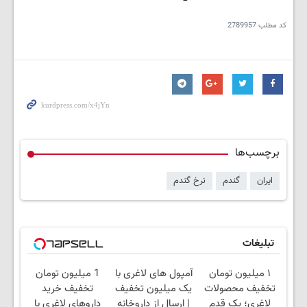
کد مطلب
2789957
برچسب‌ها
ایران
گندم
نرخ گندم
تبلیغات
۱ میلیون تومان
آمپول های لاغری با
1 میلیون تومان
تخفیف محصولات
یک میلیون تخفیف
تخفیف خرید
لاغری؛ یک قدم
| ارسال از داروخانه
داروهای لاغری با