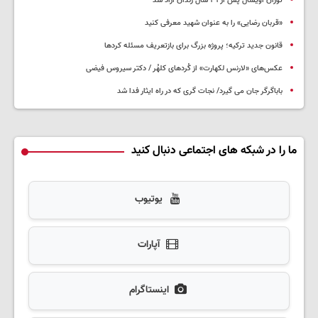
توران اویسال پس از ۳۱ سال زندان آزاد شد
«قربان رضایی» را به عنوان شهید معرفی کنید
قانون جدید ترکیه؛ پروژه بزرگ‌ برای بازتعریف مسئله کردها
عکس‌های «لارنس لکهارت» از کُردهای کلهُر / دکتر سیروس فیضی
باباگرگر جان می گیرد/ نجات گری که در راه ایثار فدا شد
ما را در شبکه های اجتماعی دنبال کنید
یوتیوب
آپارات
اینستاگرام