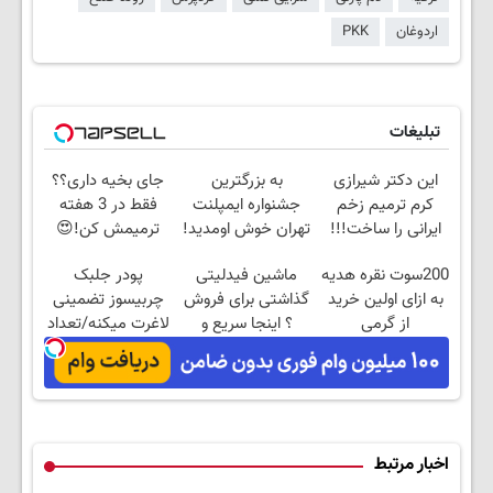
اردوغان
PKK
تبلیغات
این دکتر شیرازی
به بزرگترین
جای بخیه داری؟؟
کرم ترمیم زخم
جشنواره ایمپلنت
فقط در 3 هفته
ایرانی را ساخت!!!
تهران خوش اومدید!
ترمیمش کن!😍
| فقط ۲۵ میلیون !
200سوت نقره هدیه
ماشین فیدلیتی
پودر جلبک
به ازای اولین خرید
گذاشتی برای فروش
چربیسوز تضمینی
از گرمی
؟ اینجا سریع و
لاغرت میکنه/تعداد
راحت بفروش
محدود
اخبار مرتبط