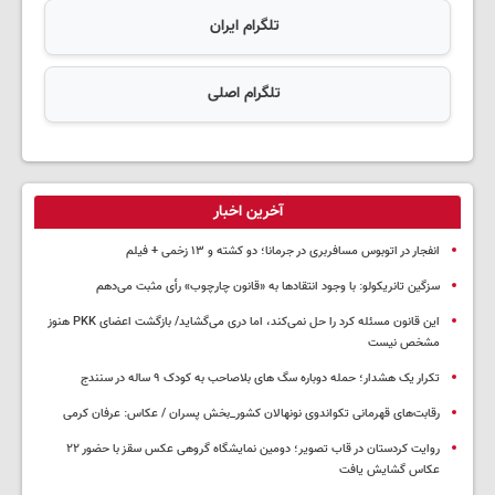
تلگرام ایران
تلگرام اصلی
آخرین اخبار
انفجار در اتوبوس مسافربری در جرمانا؛ دو کشته و ۱۳ زخمی + فیلم
سزگین تانریکولو: با وجود انتقادها به «قانون چارچوب» رأی مثبت می‌دهم
این قانون مسئله کرد را حل نمی‌کند، اما دری می‌گشاید/ بازگشت اعضای PKK هنوز
مشخص نیست
تکرار یک هشدار؛ حمله دوباره سگ های بلاصاحب به کودک ۹ ساله در سنندج
رقابت‌های قهرمانی تکواندوی نونهالان کشور_بخش پسران / عکاس: عرفان کرمی
روایت کردستان در قاب تصویر؛ دومین نمایشگاه گروهی عکس سقز با حضور ۲۲
عکاس گشایش یافت