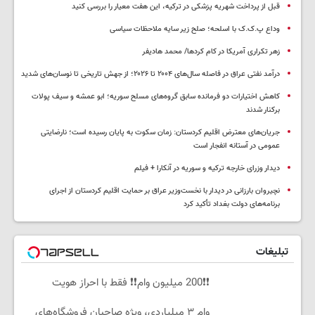
قبل از پرداخت شهریه پزشکی در ترکیه، این هفت معیار را بررسی کنید
وداع پ.ک.ک با اسلحه؛ صلح زیر سایه ملاحظات سیاسی
زهر تکراری آمریکا در کام کردها/ محمد هادیفر
درآمد نفتی عراق در فاصله سال‌های ۲۰۰۴ تا ۲۰۲۶؛ از جهش تاریخی تا نوسان‌های شدید
کاهش اختیارات دو فرمانده سابق گروه‌های مسلح سوریه؛ ابو عمشه و سیف پولات
برکنار شدند
جریان‌های معترض اقلیم کردستان: زمان سکوت به پایان رسیده است؛ نارضایتی
عمومی در آستانه انفجار است
دیدار وزرای خارجه ترکیه و سوریه در آنکارا + فیلم
نچیروان بارزانی در دیدار با نخست‌وزیر عراق بر حمایت اقلیم کردستان از اجرای
برنامه‌های دولت بغداد تأکید کرد
تبلیغات
❗❗200 میلیون وام❗❗ فقط با احراز هویت
وام ۳ میلیاردی، ویژه صاحبان فروشگاه‌های