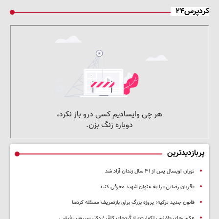
کردپرس۲۴
پربازدیدترین
توران اویسال پس از ۳۱ سال زندان آزاد شد
«قربان رضایی» را به عنوان شهید معرفی کنید
قانون جدید ترکیه؛ پروژه بزرگ‌ برای بازتعریف مسئله کردها
عکس‌های «لارنس لکهارت» از کُردهای کلهُر / دکتر سیروس فیضی