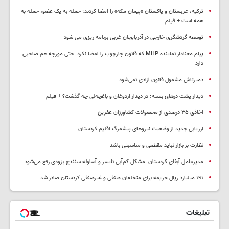
ترکیه، عربستان و پاکستان «پیمان مکه» را امضا کردند؛ حمله به یک عضو، حمله به
همه است + فیلم
توسعه گردشگری خارجی در آذربایجان غربی برنامه ریزی می شود
پیام معنادار نماینده MHP که قانون چارچوب را امضا نکرد: حتی مورچه هم صاحبی
دارد
دمیرتاش مشمول قانون آزادی نمی‌شود
دیدار پشت درهای بسته؛ در دیدار اردوغان و باغچه‌لی چه گذشت؟ + فیلم
اخاذی ۳۵ درصدی از محصولات کشاورزان عفرین
ارزیابی جدید از وضعیت نیروهای پیشمرگ اقلیم کردستان
نظارت بر بازار نباید مقطعی و مناسبتی باشد
مدیرعامل آبفای کردستان: مشکل کم‌آبی نایسر و آساوله سنندج بزودی رفع می‌شود
۱۹۱ میلیارد ریال جریمه برای متخلفان صنفی و غیرصنفی کردستان صادر شد
تبلیغات