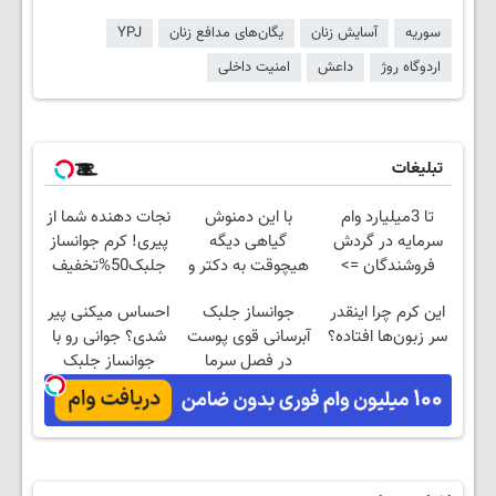
سوریه
آسایش زنان
یگان‌های مدافع زنان
YPJ
اردوگاه روژ
داعش
امنیت داخلی
تبلیغات
تا 3میلیارد وام
با این دمنوش
نجات دهنده شما از
سرمایه در گردش
گیاهی دیگه
پیری! کرم جوانساز
فروشندگان =>
هیچوقت به دکتر و
جلبک50%تخفیف
فروشگاهت رو ثبت
دارو نیاز پیدا
این کرم چرا اینقدر
جوانساز جلبک
احساس میکنی پیر
کن
نمیکنی
سر زبون‌ها افتاده؟
آبرسانی قوی پوست
شدی؟ جوانی رو با
در فصل سرما
جوانساز جلبک
تجربه کن