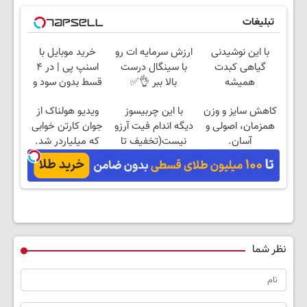
تبلیغات
با این نوشیدنی
ارزش سرمایه ات رو
خرید موبایل با
گیاهی کبدت
با سینگال درست
اسنپ پی | در ۴
همیشه
بالا ببر 👌✅
قسط بدون سود و
پرقدرته55%تخفیف
کارمزد!
کاهش سایز و وزن
با این چربیسوز
ویدیو هولناک از
همزمان، اصولی و
دیگه اندام فیت آرزو
جوان کارتن خوابی
آسان.
نیست(تخفیف تا
که میلیاردر شد.
امشب)
آموزش رایگان
نظر شما