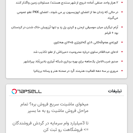
۲ هزار واحد صنفی آماده خروج از شهر سنندج هستند/ مسئولان زمین واگذار کنند
در حالی که زندان ها از اعضای اپوزیسیون پر می شوند، اعضای PKK عفو عمومی
می‌گیرند
آرام تیگران میان موسیقی ارمنی و کردی پل زد و تنها آرزویش خاک شدن در کردستان
بود + فیلم
کورتەی هەواڵەکانی ۱۸ی گەلاوێژی ۱۴۰۵ی هەتاوی
ادعای عبدالقادر سلوی درباره محرومیت دمیرتاش از عفو تکذیب شد
صدور ضرب‌الاجل یک‌ماهه برای بهره برداری شبکه آبیاری بادین‌آباد پیرانشهر
مروری بر سه دهه فعالیت هنرمند کُرد در صحنه هنر و رسانه بریتانیا
تبلیغات
میخوای ماشینت سریع فروش بره؟ تمام
مراحل فروش ماشیت رو به ما بسپر
تا 3میلیارد وام سرمایه در گردش فروشندگان
=> فروشگاهت رو ثبت کن