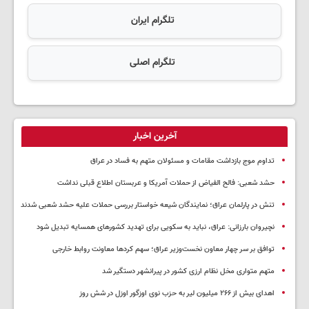
تلگرام ایران
تلگرام اصلی
آخرین اخبار
تداوم موج بازداشت مقامات و مسئولان متهم به فساد در عراق
حشد شعبی: فالح الفیاض از حملات آمریکا و عربستان اطلاع قبلی نداشت
تنش در پارلمان عراق؛ نمایندگان شیعه خواستار بررسی حملات علیه حشد شعبی شدند
نچیروان بارزانی: عراق، نباید به سکویی برای تهدید کشورهای همسایه تبدیل شود
توافق بر سر چهار معاون نخست‌وزیر عراق؛ سهم کردها معاونت روابط خارجی
متهم متواری مخل نظام ارزی کشور در پیرانشهر دستگیر شد
اهدای بیش از ۲۶۶ میلیون لیر به حزب نوی اوزگور اوزل در شش روز