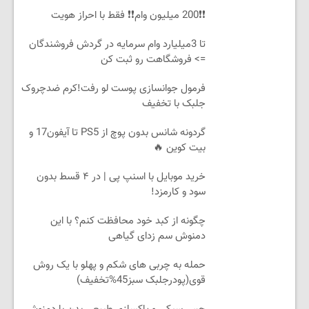
❗❗200 میلیون وام❗❗ فقط با احراز هویت
تا 3میلیارد وام سرمایه در گردش فروشندگان
=> فروشگاهت رو ثبت کن
فرمول جوانسازی پوست لو رفت!کرم ضدچروک
جلبک با تخفیف
گردونه شانس بدون پوچ از PS5 تا آیفون17 و
بیت کوین 🔥
خرید موبایل با اسنپ پی | در ۴ قسط بدون
سود و کارمزد!
چگونه از کبد خود محافظت کنم؟ با این
دمنوش سم زدای گیاهی
حمله به چربی های شکم و پهلو با یک روش
قوی(پودرجلبک سبز45%تخفیف)