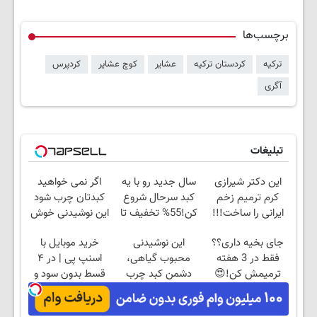
برچسب‌ها
ترکیه
کردستان ترکیه
عشایر
کوچ عشایر
کردپرس
آگری
تبلیغات
این دکتر شیرازی
سال جدید رو با یه
اگر نمی خواهید
کرم ترمیم زخم
کبد سرحال شروع
کبدتان چرب شود
ایرانی را ساخت!!!
کن!55% تخفیف تا
این نوشیدنی خوش
امشب
طعم را بنوشید
جای بخیه داری؟؟
این نوشیدنی
خرید موبایل با
فقط در 3 هفته
محبوب گیاهی،
اسنپ پی | در ۴
ترمیمش کن!😍
دشمن کبد چرب
قسط بدون سود و
است🔥 (فروش ویژه
کارمزد!
فقط امروز)