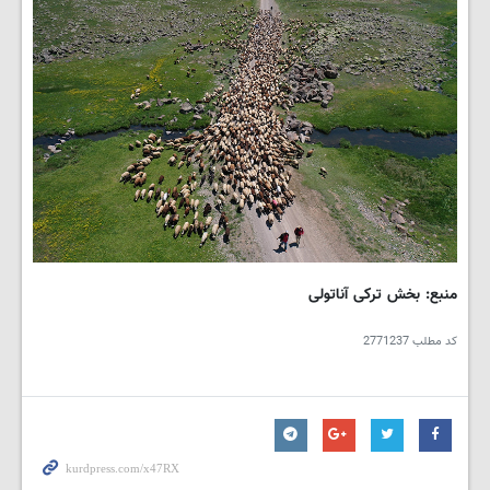
منبع: بخش ترکی آناتولی
کد مطلب
2771237