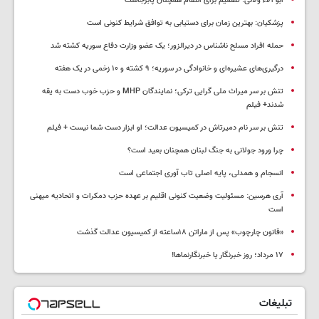
ابو آلاء ولائی: تصمیم برای انتقام همچنان پابرجاست
پزشکیان‌: بهترین زمان برای دستیابی به توافق شرایط کنونی است
حمله افراد مسلح ناشناس در دیرالزور؛ یک عضو وزارت دفاع سوریه کشته شد
درگیری‌های عشیره‌ای و خانوادگی در سوریه؛ ۹ کشته و ۱۰ زخمی در یک هفته
تنش بر سر میراث ملی گرایی ترکی؛ نمایندگان MHP و حزب خوب دست به یقه
شدند+ فیلم
تنش بر سر نام دمیرتاش در کمیسیون عدالت؛ او ابزار دست شما نیست + فیلم
چرا ورود جولانی به جنگ لبنان همچنان بعید است؟
انسجام و همدلی، پایه اصلی تاب آوری اجتماعی است
آری هرسین: مسئولیت وضعیت کنونی اقلیم بر عهده حزب دمکرات و اتحادیه میهنی
است
«قانون چارچوب» پس از ماراتن ۱۸ساعته از کمیسیون عدالت گذشت
١٧ مرداد؛ روز خبرنگار یا خبرنگارنماها!
تبلیغات