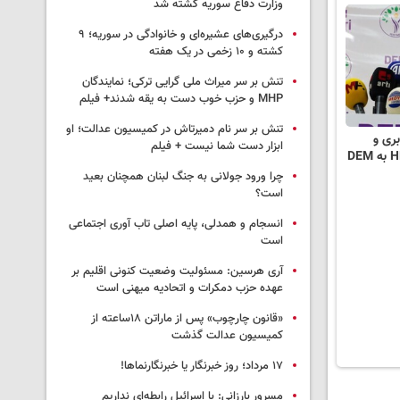
وزارت دفاع سوریه کشته شد
درگیری‌های عشیره‌ای و خانوادگی در سوریه؛ ۹
کشته و ۱۰ زخمی در یک هفته
تنش بر سر میراث ملی گرایی ترکی؛ نمایندگان
MHP و حزب خوب دست به یقه شدند+ فیلم
تنش بر سر نام دمیرتاش در کمیسیون عدالت؛ او
بری و
ابزار دست شما نیست + فیلم
چرا ورود جولانی به جنگ لبنان همچنان بعید
است؟
انسجام و همدلی، پایه اصلی تاب آوری اجتماعی
است
آری هرسین: مسئولیت وضعیت کنونی اقلیم بر
عهده حزب دمکرات و اتحادیه میهنی است
«قانون چارچوب» پس از ماراتن ۱۸ساعته از
کمیسیون عدالت گذشت
١٧ مرداد؛ روز خبرنگار یا خبرنگارنماها!
مسرور بارزانی: با اسرائیل رابطه‌ای نداریم