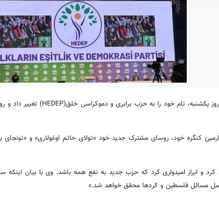
به گزارش کردپرس، حزب چپ سبز (YSP) در چهارمین کنگره خود در روز یکشنبه، نام خود
 حزب چپ سبز (YSP) روز یکشنبه در چهارمین کنگره خود، روسای مشترک جدید خود «تولای حاتم اوغولاری» و «تونج
«تولای اوغولاری» رئیس مشترک جدید HEDEP سخنرانی کرد و ابراز امیدواری کرد که حزب جدید به نفع همه باشد. وی با بیان ا
 فصل مسائل فلسطین و کردها محقق خواهد شد.»