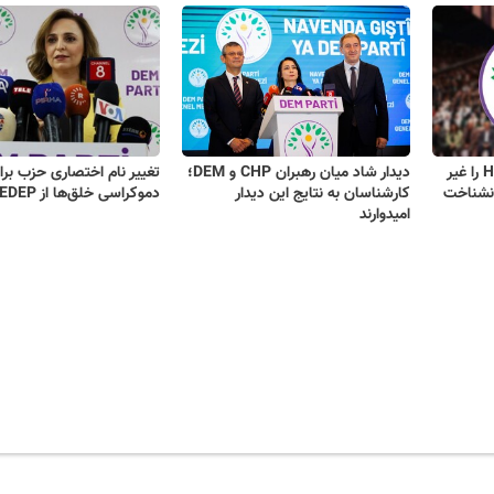
قوه قضائیه ترکیه نام HEDEP را غیر
دیدار شاد میان رهبران CHP و DEM؛
تغییر نام اختصاری حزب برا
 نشناخت
کارشناسان به نتایج این دیدار
دموکراسی خلق‌ها از HEDEP به DEM
امیدوارند