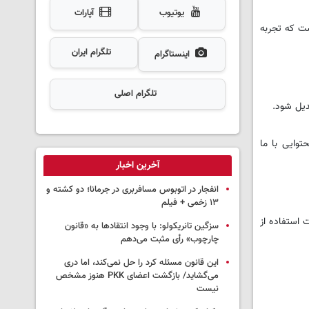
یوتیوب
آپارات
ست که تجربه
تلگرام ایران
اینستاگرام
تلگرام اصلی
دیل شود.
توایی با ما
آخرین اخبار
انفجار در اتوبوس مسافربری در جرمانا؛ دو کشته و
۱۳ زخمی + فیلم
 استفاده از
سزگین تانریکولو: با وجود انتقادها به «قانون
چارچوب» رأی مثبت می‌دهم
این قانون مسئله کرد را حل نمی‌کند، اما دری
می‌گشاید/ بازگشت اعضای PKK هنوز مشخص
نیست