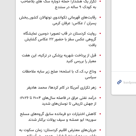
تکرار یک هشدار؛ حمله دوباره سگ های بلاصاحب
به کودک ۹ ساله در سنندج
رقابت‌های قهرمانی تکواندوی نونهالان کشور_بخش
پسران / عکاس: عرفان کرمی
روایت کردستان در قاب تصویر؛ دومین نمایشگاه
گروهی عکس سقز با حضور ۲۲ عکاس گشایش
یافت
قبل از پرداخت شهریه پزشکی در ترکیه، این هفت
معیار را بررسی کنید
وداع پ.ک.ک با اسلحه؛ صلح زیر سایه ملاحظات
سیاسی
زهر تکراری آمریکا در کام کردها/ محمد هادیفر
درآمد نفتی عراق در فاصله سال‌های ۲۰۰۴ تا ۲۰۲۶؛
از جهش تاریخی تا نوسان‌های شدید
کاهش اختیارات دو فرمانده سابق گروه‌های مسلح
سوریه؛ ابو عمشه و سیف پولات برکنار شدند
جریان‌های معترض اقلیم کردستان: زمان سکوت به