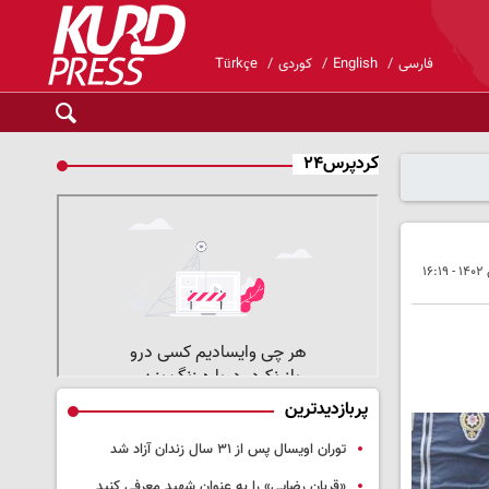
فارسی
English
کوردی
Türkçe
کردپرس۲۴
پربازدیدترین
توران اویسال پس از ۳۱ سال زندان آزاد شد
«قربان رضایی» را به عنوان شهید معرفی کنید