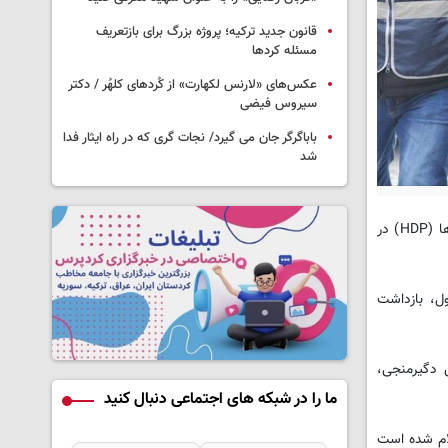
قانون جدید ترکیه؛ پروژه بزرگ‌ برای بازتعریف
مسئله کردها
عکس‌های «لارنس لکهارت» از کُردهای کلهُر / دکتر
سیروس فیضی
باباگرگر جان می گیرد/ نجات گری که در راه ایثار فدا
شد
به گزارش کردپرس، در حمله نیروهای پلیس به خانه های 20 تن از فعالان سیاسی، روزنامه نگاران و اعضای مجلس جوانان حزب دموکراتیک خلق ها (HDP) در
ول، بازداشت
ن دگیرمنجی،
ما را در شبکه های اجتماعی دنبال کنید
«محرمانه» اعلام شده است