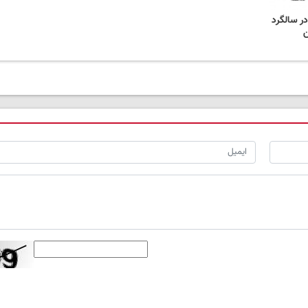
در سالگرد
ن