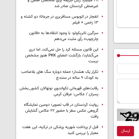
۱۹۱ میلیارد ریال جریمه برای متخلفان صنفی و
غیرصنفی کردستان صادر شد
انفجار در اتوبوس مسافربری در جرمانا؛ دو کشته و
۱۳ زخمی + فیلم
سزگین تانریکولو: با وجود انتقادها به «قانون
چارچوب» رأی مثبت می‌دهم
این قانون مسئله کرد را حل نمی‌کند، اما دری
می‌گشاید/ بازگشت اعضای PKK هنوز مشخص
نیست
تکرار یک هشدار؛ حمله دوباره سگ های بلاصاحب
به کودک ۹ ساله در سنندج
رقابت‌های قهرمانی تکواندوی نونهالان کشور_بخش
پسران / عکاس: عرفان کرمی
روایت کردستان در قاب تصویر؛ دومین نمایشگاه
گروهی عکس سقز با حضور ۲۲ عکاس گشایش
یافت
قبل از پرداخت شهریه پزشکی در ترکیه، این هفت
ارسال
معیار را بررسی کنید