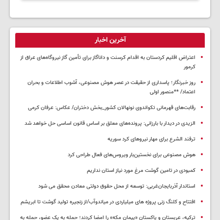
آخرین اخبار
اعتراض اقلیم کردستان به اقدام کرسنت و داناگاز برای تأمین گاز نیروگاه‌های عراق از
کرمور
روز خبرنگار؛ پاسداری از حقیقت در عصر هوش مصنوعی، آشوب اطلاعات و بحران
اعتماد/ **منصور اولی
رقابت‌های قهرمانی تکواندوی نونهالان کشور_بخش دختران/ عکاس: عرفان کرمی
الزیدی در دیدار با بارزانی: پرونده‌های معلق بر اساس قانون اساسی حل خواهد شد
ترفند الشرع برای مهار نیروهای کرد سوریه
هوش مصنوعی برای نخستین‌بار ویروس‌های فعال طراحی کرد
کمبودی در تامین گوشت مرغ مورد نیاز استان نداریم
استاندار آذربایجان‌غربی: توسعه از محل حقوق دولتی معادن محقق می شود
افتتاح و کلنگ زنی پروژه های میلیاردی در میاندوآب/از زنجیره تولید گوشت تا ابریشم
ترکیه، عربستان و پاکستان «پیمان مکه» را امضا کردند؛ حمله به یک عضو، حمله به