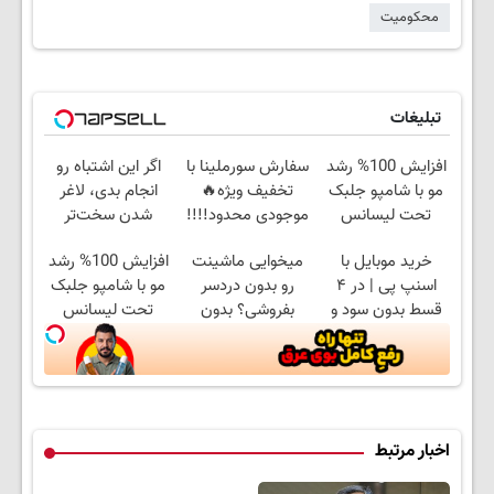
محکومیت
تبلیغات
افزایش 100% رشد
سفارش سورملینا با
اگر این اشتباه رو
مو با شامپو جلبک
تخفیف ویژه🔥
انجام بدی، لاغر
تحت لیسانس
موجودی محدود!!!!
شدن سخت‌تر
آلمان+تخفیف
میشه.
خرید موبایل با
میخوایی ماشینت
افزایش 100% رشد
اسنپ پی | در ۴
رو بدون دردسر
مو با شامپو جلبک
قسط بدون سود و
بفروشی؟ بدون
تحت لیسانس
کارمزد!
کمیسیون
آلمان+تخفیف
اخبار مرتبط