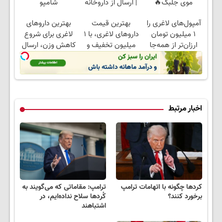
موی جلبک🔥
| ارسال از داروخانه
شامپو
های معتبر
جلبک45%تخفیف تا
آمپول‌های لاغری را
بهترین قیمت
بهترین داروهای
امشب
۱ میلیون تومان
داروهای لاغری، با ۱
لاغری برای شروع
ارزان‌تر از همه‌جا
میلیون تخفیف و
کاهش وزن، ارسال
بخر!
ارسال از داروخانه‌
از داروخانه های
نزدیکت!
اخبار مرتبط
کردها چگونه با اتهامات ترامپ
ترامپ: مقاماتی که می‌گویند به
برخورد کنند؟
کُردها سلاح نداده‌ایم، در
اشتباهند