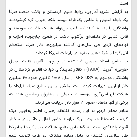
است.
به گزارش نشریه آمارجی، روابط اقلیم کردستان و ایالات متحده صرفاً
یک رابطه امنیتی یا نظامی یک‌طرفه نبوده، بلکه رهبران کرد کوشیده‌اند
واشنگتن را متقاعد کنند که اقلیم می‌تواند شریک باثبات، سودمند و
قابل اتکایی در منطقه‌ای پرآشوب باشد. در همین چارچوب، احزاب و
نهادهای کردی طی سال‌های گذشته میلیون‌ها دلار صرف استخدام
لابی‌گرها و شرکت‌های بانفوذ در پایتخت آمریکا کرده‌اند.
بر اساس اسناد عمومی ثبت‌شده در چارچوب قانون «ثبت عوامل
خارجی» آمریکا (FARA)، دفتر نمایندگی دولت اقلیم کردستان در
واشنگتن موسوم به KRG USA از سال ۲۰۰۸ تاکنون حدود ۴۰ میلیون
دلار از اربیل دریافت کرده است. بخشی از این منابع صرف قرارداد با
شرکت‌های لابی‌گری، مؤسسات حقوقی و مشاوران رسانه‌ای شده که
برخی از آنها ماهانه حدود ۲۰ هزار دلار دریافت می‌کردند.
منابع مطلع کردی به این رسانه گفته‌اند رهبران اقلیم به‌خوبی درک
کرده‌اند که حفظ حمایت آمریکا نیازمند حضور فعال و دائمی در ساختار
قدرت واشنگتن است. به گفته این منابع، شراکت میان کردها و آمریکا
طی سال‌های گذشته به دلیل منافع مشترک دو طرف تقویت شده