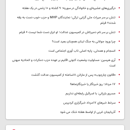
درگیری‌های عشیره‌ای و خانوادگی در سوریه؛ ۹ کشته و ۱۰ زخمی در یک هفته
تنش بر سر میراث ملی گرایی ترکی؛ نمایندگان MHP و حزب خوب دست به یقه
شدند+ فیلم
تنش بر سر نام دمیرتاش در کمیسیون عدالت؛ او ابزار دست شما نیست + فیلم
چرا ورود جولانی به جنگ لبنان همچنان بعید است؟
انسجام و همدلی، پایه اصلی تاب آوری اجتماعی است
آری هرسین: مسئولیت وضعیت کنونی اقلیم بر عهده حزب دمکرات و اتحادیه میهنی
است
«قانون چارچوب» پس از ماراتن ۱۸ساعته از کمیسیون عدالت گذشت
١٧ مرداد؛ روز خبرنگار یا خبرنگارنماها!
مسرور بارزانی: با اسرائیل رابطه‌ای نداریم
سرخط خبرهای ۱۷مرداد خبرگزاری کردپرس
آذربایجان غربی از اواسط هفته خنک می شود