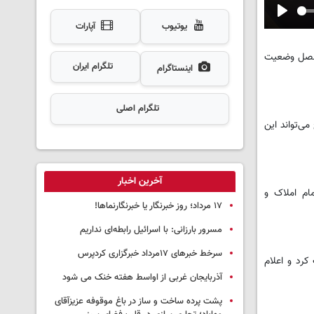
Play
یوتیوب
آپارات
وفصل وضعیت
تلگرام ایران
اینستاگرام
تلگرام اصلی
ی‌تواند این
آخرین اخبار
ام املاک و
١٧ مرداد؛ روز خبرنگار یا خبرنگارنماها!
مسرور بارزانی: با اسرائیل رابطه‌ای نداریم
سرخط خبرهای ۱۷مرداد خبرگزاری کردپرس
کرد و اعلام
آذربایجان غربی از اواسط هفته خنک می شود
پشت پرده ساخت و ساز در باغ موقوفه عزیزآقای