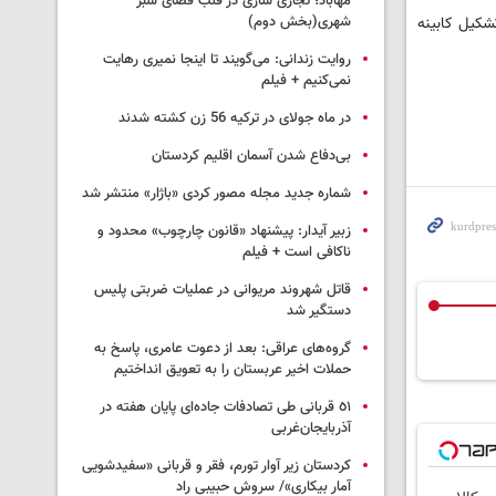
مهاباد؛ تجاری سازی در قلب فضای سبز
شکیل کابینه
شهری(بخش دوم)
روایت زندانی: می‌گویند تا اینجا نمیری رهایت
نمی‌کنیم + فیلم
در ماه جولای در ترکیه 56 زن کشته شدند
بی‌دفاع شدن آسمان اقلیم کردستان
شماره جدید مجله مصور کردی «باژار» منتشر شد
زبیر آیدار: پیشنهاد «قانون چارچوب» محدود و
ناکافی است + فیلم
قاتل شهروند مریوانی در عملیات ضربتی پلیس
دستگیر شد
گروه‌های عراقی: بعد از دعوت عامری، پاسخ به
حملات اخیر عربستان را به تعویق انداختیم
٥١ قربانی طی تصادفات جاده‌ای پایان هفته در
آذربایجان‌غربی
کردستان زیر آوار تورم، فقر و قربانی «سفیدشویی
آمار بیکاری»/ سروش حبیبی راد