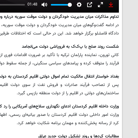
01:48
Mute
Settings
PIP
Enter
Download
تداوم مذاکرات میان مدیریت خودگردان و دولت موقت سوریه درباره و
fullscreen
در ادامه گفت‌وگوهای میان مدیریت خودگردان و دولت موقت سوریه، 
دادگاه قامشلو برگزار خواهد شد. این در حالی است که اختلافات طرفین
شکست روند صلح با پ‌ک‌ک به فروپاشی دولت می‌انجامد
کانی تورون، نماینده پارلمان ترکیه با تأکید بر ضرورت اقدامات فوری 
فرآیند را متوقف کرده و پیامدهای سیاسی سنگینی، از جمله سقوط دولت
بغداد خواستار انتقال مالکیت تمام اموال دولتی اقلیم کردستان به دو
پس از تصاحب فرآیند صادرات و فروش نفت از سوی دولت اقلیم کر
ساختمان‌های دولتی در اقلیم را از دولت منطقه بازپس گیرد.
وزارت داخله اقلیم کردستان ادعای نگهداری سلاح‌های آمریکایی را رد ک
وزارت امور داخلی دولت اقلیم کردستان با صدور بیانیه‌ای رسمی، اظهار
کرد از رسانه پخش‌کننده و مهمان برنامه شکایت خواهد کرد.
مطالبات کردها و روند تشکیل دولت جدید عراق