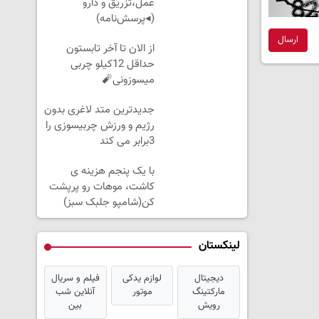
عمل،تزریق و دارو
(◂پرسش‌نامه)
ارسال
از الان تا آخر تابستون
حداقل 12کیلو چربی
میسوزونی🧨
جدیدترین متد لاغری بدون
رژیم و ورزش چربیسوزی را
3برابر می کند
با یک پنجم هزینه ی
کاشت، موهات رو پرپشت
کن(شامپو جلبک سبز)
لینکستان
دیجیتال
لوازم یدکی
فیلم و سریال
مارکتینگ
موتور
آنلاین شب
رویش
بین