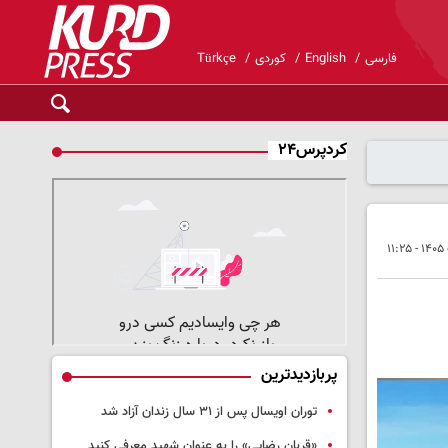
فارسی
English
کوردی
Türkçe
کردپرس۲۴
پربازدیدترین
توران اویسال پس از ۳۱ سال زندان آزاد شد
«قربان رضایی» را به عنوان شهید معرفی کنید