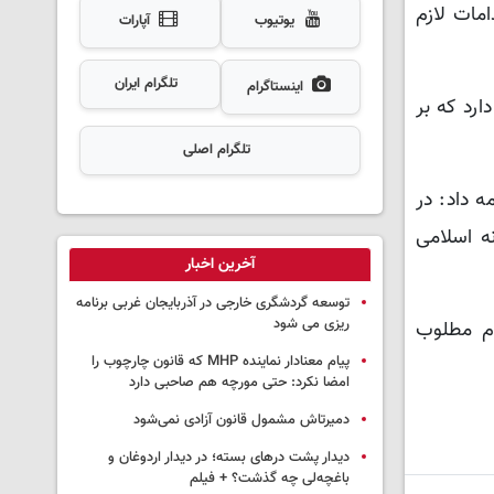
 مقرر شد اقدامات لازم
یوتیوب
آپارات
تلگرام ایران
اینستاگرام
ارد که بر
تلگرام اصلی
 داد: در
ناد خزانه اسلامی
آخرین اخبار
توسعه گردشگری خارجی در آذربایجان غربی برنامه
ریزی می شود
وم مطلوب
پیام معنادار نماینده MHP که قانون چارچوب را
امضا نکرد: حتی مورچه هم صاحبی دارد
دمیرتاش مشمول قانون آزادی نمی‌شود
دیدار پشت درهای بسته؛ در دیدار اردوغان و
باغچه‌لی چه گذشت؟ + فیلم