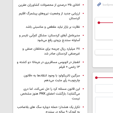
اخاذی ۳۵ درصدی از محصولات کشاورزان عفرین
ارزیابی جدید از وضعیت نیروهای پیشمرگ اقلیم
کردستان
نظارت بر بازار نباید مقطعی و مناسبتی باشد
مدیرعامل آبفای کردستان: مشکل کم‌آبی نایسر و
آساوله سنندج بزودی رفع می‌شود
۱۹۱ میلیارد ریال جریمه برای متخلفان صنفی و
غیرصنفی کردستان صادر شد
انفجار در اتوبوس مسافربری در جرمانا؛ دو کشته و
۱۳ زخمی + فیلم
سزگین تانریکولو: با وجود انتقادها به «قانون
چارچوب» رأی مثبت می‌دهم
این قانون مسئله کرد را حل نمی‌کند، اما دری
می‌گشاید/ بازگشت اعضای PKK هنوز مشخص
نیست
تکرار یک هشدار؛ حمله دوباره سگ های بلاصاحب
به کودک ۹ ساله در سنندج